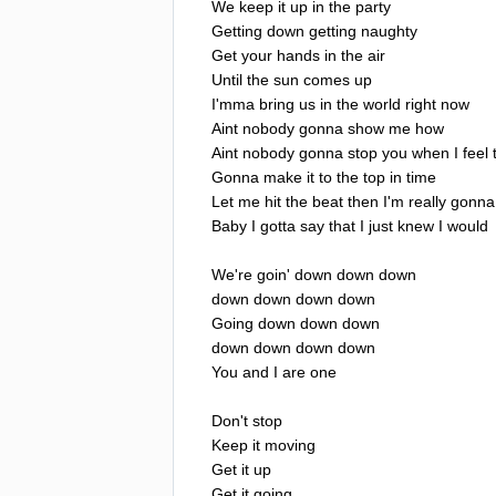
We
keep
it
up
in
the
party
Getting
down
getting
naughty
Get
your
hands
in
the
air
Until
the
sun
comes
up
I'mma
bring
us
in
the
world
right
now
Aint
nobody
gonna
show
me
how
Aint
nobody
gonna
stop
you
when
I
feel
Gonna
make
it
to
the
top
in
time
Let
me
hit
the
beat
then
I'm
really
gonna
Baby
I
gotta
say
that
I
just
knew
I
would
We're
goin'
down
down
down
down
down
down
down
Going
down
down
down
down
down
down
down
You
and
I
are
one
Don't
stop
Keep
it
moving
Get
it
up
Get
it
going