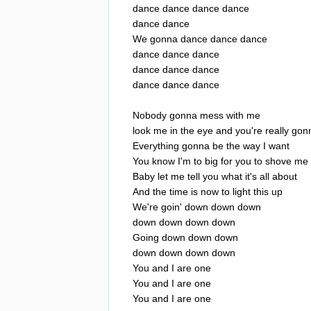
dance
dance
dance
dance
dance
dance
We
gonna
dance
dance
dance
dance
dance
dance
dance
dance
dance
dance
dance
dance
Nobody
gonna
mess
with
me
look
me
in
the
eye
and
you're
really
gon
Everything
gonna
be
the
way
I
want
You
know
I'm
to
big
for
you
to
shove
me
Baby
let
me
tell
you
what
it's
all
about
And
the
time
is
now
to
light
this
up
We're
goin'
down
down
down
down
down
down
down
Going
down
down
down
down
down
down
down
You
and
I
are
one
You
and
I
are
one
You
and
I
are
one