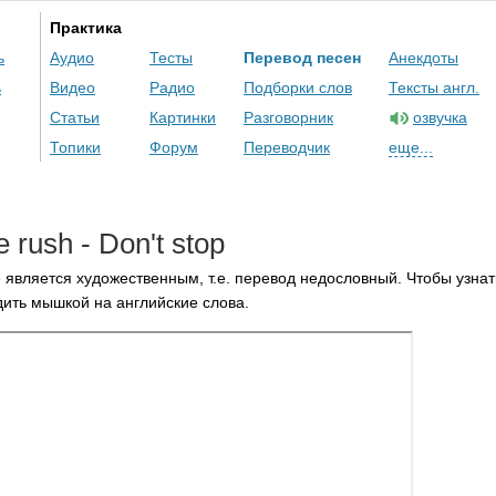
Практика
ь
Аудио
Тесты
Перевод песен
Анекдоты
ь
Видео
Радио
Подборки слов
Тексты англ.
Статьи
Картинки
Разговорник
озвучка
Топики
Форум
Переводчик
еще...
e
rush
-
Don't
stop
 является художественным, т.е. перевод недословный. Чтобы узнат
ить мышкой на английские слова.