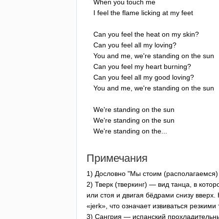
When
you
touch
me
I
feel
the
flame
licking
at
my
feet
Can
you
feel
the
heat
on
my
skin
?
Can
you
feel
all
my
loving
?
You
and
me
,
we're
standing
on
the
sun
Can
you
feel
my
heart
burning
?
Can
you
feel
all
my
good
loving
?
You
and
me
,
we're
standing
on
the
sun
We're
standing
on
the
sun
We're
standing
on
the
sun
We're
standing
on
the
...
Примечания
1) Дословно "Мы стоим (располагаемся)
2) Тверк (тверкинг) — вид танца, в кот
или стоя и двигая бёдрами снизу вверх
«
jerk
», что означает извиваться резкими
3) Сангрия — испанский прохладительн