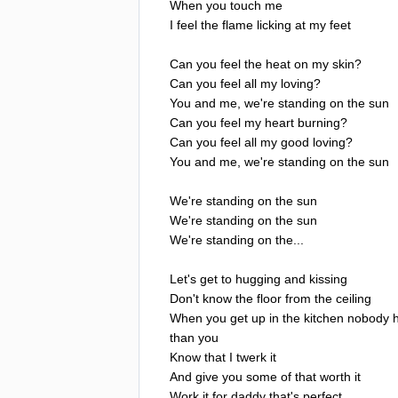
When
you
touch
me
I
feel
the
flame
licking
at
my
feet
Can
you
feel
the
heat
on
my
skin
?
Can
you
feel
all
my
loving
?
You
and
me
,
we're
standing
on
the
sun
Can
you
feel
my
heart
burning
?
Can
you
feel
all
my
good
loving
?
You
and
me
,
we're
standing
on
the
sun
We're
standing
on
the
sun
We're
standing
on
the
sun
We're
standing
on
the
...
Let's
get
to
hugging
and
kissing
Don't
know
the
floor
from
the
ceiling
When
you
get
up
in
the
kitchen
nobody
than
you
Know
that
I
twerk
it
And
give
you
some
of
that
worth
it
Work
it
for
daddy
that's
perfect