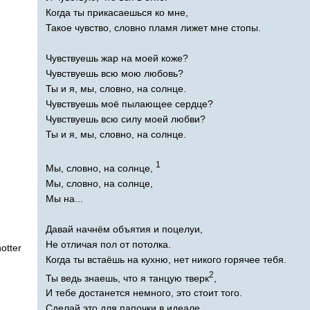
Когда ты прикасаешься ко мне,
Такое чувство, словно пламя лижет мне стопы.
Чувствуешь жар на моей коже?
Чувствуешь всю мою любовь?
Ты и я, мы, словно, на солнце.
Чувствуешь моё пылающее сердце?
Чувствуешь всю силу моей любви?
Ты и я, мы, словно, на солнце.
1
Мы, словно, на солнце,
Мы, словно, на солнце,
Мы на...
Давай начнём объятия и поцелуи,
Не отличая пол от потолка.
hotter
Когда ты встаёшь на кухню, нет никого горячее тебя.
2
Ты ведь знаешь, что я танцую тверк
,
И тебе достанется немного, это стоит того.
Сделай это для папочки в идеале.