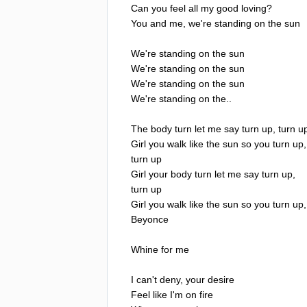
Can
you
feel
all
my
good
loving
?
You
and
me
,
we're
standing
on
the
sun
We're
standing
on
the
sun
We're
standing
on
the
sun
We're
standing
on
the
sun
We're
standing
on
the
..
The
body
turn
let
me
say
turn
up
,
turn
u
Girl
you
walk
like
the
sun
so
you
turn
up
,
turn
up
Girl
your
body
turn
let
me
say
turn
up
,
turn
up
Girl
you
walk
like
the
sun
so
you
turn
up
,
Beyonce
Whine
for
me
I
can't
deny
,
your
desire
Feel
like
I'm
on
fire