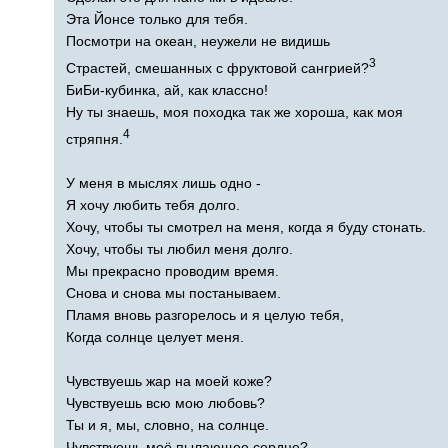
Эта Йонсе только для тебя.
Посмотри на океан, неужели не видишь
3
Страстей, смешанных с фруктовой сангрией?
БиБи-кубинка, ай, как классно!
Ну ты знаешь, моя походка так же хороша, как моя
4
стряпня.
У меня в мыслях лишь одно -
Я хочу любить тебя долго.
Хочу, чтобы ты смотрел на меня, когда я буду стонать.
Хочу, чтобы ты любил меня долго.
Мы прекрасно проводим время.
Снова и снова мы постанываем.
Пламя вновь разгорелось и я целую тебя,
Когда солнце целует меня.
Чувствуешь жар на моей коже?
Чувствуешь всю мою любовь?
Ты и я, мы, словно, на солнце.
Чувствуешь моё пылающее сердце?