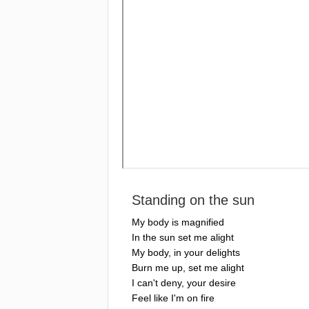
Standing
on
the
sun
My
body
is
magnified
In
the
sun
set
me
alight
My
body
,
in
your
delights
Burn
me
up
,
set
me
alight
I
can't
deny
,
your
desire
Feel
like
I'm
on
fire