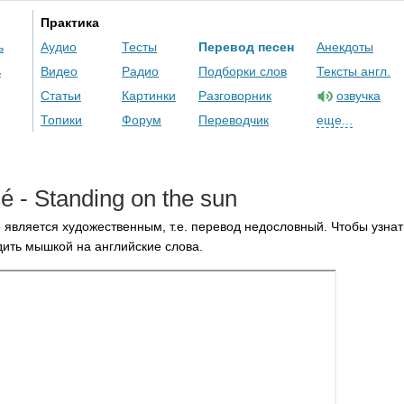
Практика
ь
Аудио
Тесты
Перевод песен
Анекдоты
ь
Видео
Радио
Подборки слов
Тексты англ.
Статьи
Картинки
Разговорник
озвучка
Топики
Форум
Переводчик
еще...
c
é -
Standing
on
the
sun
 является художественным, т.е. перевод недословный. Чтобы узнат
ить мышкой на английские слова.