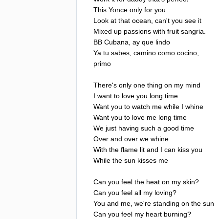
This
Yonce
only
for
you
Look
at
that
ocean
,
can't
you
see
it
Mixed
up
passions
with
fruit
sangria
.
BB
Cubana
,
ay
que
lindo
Ya
tu
sabes
,
camino
como
cocino
,
primo
There's
only
one
thing
on
my
mind
I
want
to
love
you
long
time
Want
you
to
watch
me
while
I
whine
Want
you
to
love
me
long
time
We
just
having
such
a
good
time
Over
and
over
we
whine
With
the
flame
lit
and
I
can
kiss
you
While
the
sun
kisses
me
Can
you
feel
the
heat
on
my
skin
?
Can
you
feel
all
my
loving
?
You
and
me
,
we're
standing
on
the
sun
Can
you
feel
my
heart
burning
?