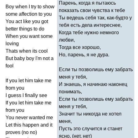
Парень, когда я пытаюсь
Boy
when
I
try
to
show
показать свои чувства к тебе
some
affection
to
you
Ты ведешь себя так, как-будто у
You
act
like
you
got
тебя есть дела интереснее,
better
things
to
do
Когда тебе нужно немного
When
you
want
some
любви,
loving
Тогда все хорошо,
Thats
when
its
cool
Но, парень, я не дура.
But
baby
boy
I'm
not
a
fool
Если ты позволишь ему забрать
меня у тебя,
If
you
let
him
take
me
И знаешь, я начинаю наконец
from
you
понимать,
I
guess
I
finally
see
Если ты позволишь ему забрать
If
you
let
him
take
me
меня у тебя,
from
you
Значит ты никогда не хотел
You
never
wanted
me
меня,
Let
this
happen
and
it
Пусть это случится и станет
proves
(
no
no
)
ясно, (нет, нет)