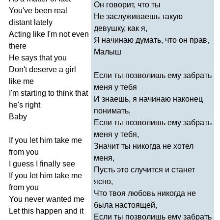
Он говорит, что ты
You've
been
real
Не заслуживаешь такую
distant
lately
девушку, как я,
Acting
like
I'm
not
even
Я начинаю думать, что он прав,
there
Малыш
He
says
that
you
Don't
deserve
a
girl
Если ты позволишь ему забрать
like
me
меня у тебя
I'm
starting
to
think
that
И знаешь, я начинаю наконец
he's
right
понимать,
Baby
Если ты позволишь ему забрать
меня у тебя,
If
you
let
him
take
me
Значит ты никогда не хотел
from
you
меня,
I
guess
I
finally
see
Пусть это случится и станет
If
you
let
him
take
me
ясно,
from
you
Что твоя любовь никогда не
You
never
wanted
me
была настоящей,
Let
this
happen
and
it
Если ты позволишь ему забрать