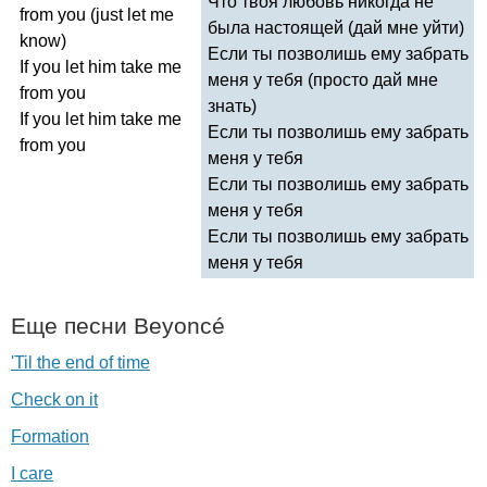
Что твоя любовь никогда не
from
you
(
just
let
me
была настоящей (дай мне уйти)
know
)
Если ты позволишь ему забрать
If
you
let
him
take
me
меня у тебя (просто дай мне
from
you
знать)
If
you
let
him
take
me
Если ты позволишь ему забрать
from
you
меня у тебя
Если ты позволишь ему забрать
меня у тебя
Если ты позволишь ему забрать
меня у тебя
Еще песни
Beyonc
é
'Til the end of time
Check on it
Formation
I care