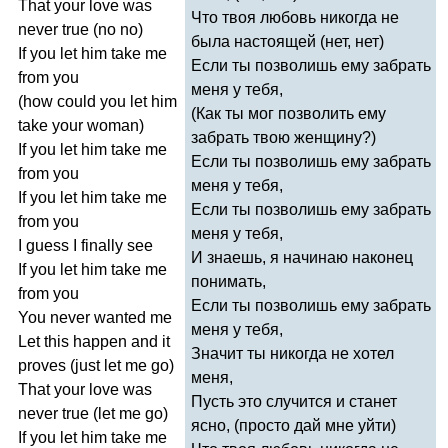
That
your
love
was
Что твоя любовь никогда не
never
true
(
no
no
)
была настоящей (нет, нет)
If
you
let
him
take
me
Если ты позволишь ему забрать
from
you
меня у тебя,
(
how
could
you
let
him
(Как ты мог позволить ему
take
your
woman
)
забрать твою женщину?)
If
you
let
him
take
me
Если ты позволишь ему забрать
from
you
меня у тебя,
If
you
let
him
take
me
Если ты позволишь ему забрать
from
you
меня у тебя,
I
guess
I
finally
see
И знаешь, я начинаю наконец
If
you
let
him
take
me
понимать,
from
you
Если ты позволишь ему забрать
You
never
wanted
me
меня у тебя,
Let
this
happen
and
it
Значит ты никогда не хотел
proves
(
just
let
me
go
)
меня,
That
your
love
was
Пусть это случится и станет
never
true
(
let
me
go
)
ясно, (просто дай мне уйти)
If
you
let
him
take
me