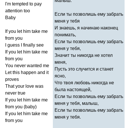
Малыш.
I'm
tempted
to
pay
attention
too
Если ты позволишь ему забрать
Baby
меня у тебя
И знаешь, я начинаю наконец
If
you
let
him
take
me
понимать,
from
you
Если ты позволишь ему забрать
I
guess
I
finally
see
меня у тебя,
If
you
let
him
take
me
Значит ты никогда не хотел
from
you
меня,
You
never
wanted
me
Пусть это случится и станет
Let
this
happen
and
it
ясно,
proves
Что твоя любовь никогда не
That
your
love
was
была настоящей,
never
true
Если ты позволишь ему забрать
If
you
let
him
take
me
меня у тебя, малыш,
from
you
(
baby
)
Если ты позволишь ему забрать
If
you
let
him
take
me
меня у тебя.
from
you