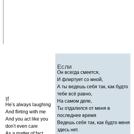
Если
Он всегда смеется,
И флиртует со мной,
А ты ведешь себя так, как будто
тебе всё равно,
If
На самом деле,
He's
always
laughing
Ты отдалился от меня в
And
flirting
with
me
последнее время
And
you
act
like
you
Ведешь себя так, как будто меня
don't
even
care
здесь нет.
As
a
matter
of
fact