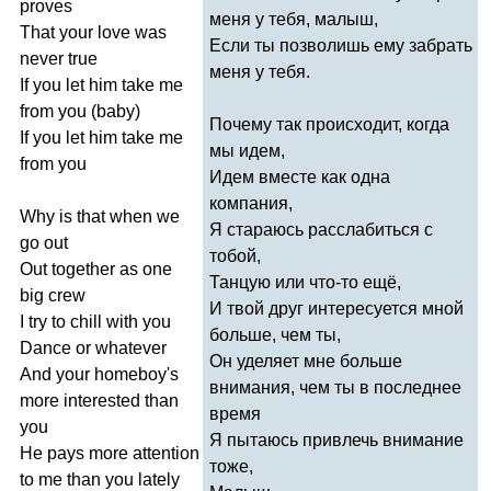
proves
меня у тебя, малыш,
That
your
love
was
Если ты позволишь ему забрать
never
true
меня у тебя.
If
you
let
him
take
me
from
you
(
baby
)
Почему так происходит, когда
If
you
let
him
take
me
мы идем,
from
you
Идем вместе как одна
компания,
Why
is
that
when
we
Я стараюсь расслабиться с
go
out
тобой,
Out
together
as
one
Танцую или что-то ещё,
big
crew
И твой друг интересуется мной
I
try
to
chill
with
you
больше, чем ты,
Dance
or
whatever
Он уделяет мне больше
And
your
homeboy's
внимания, чем ты в последнее
more
interested
than
время
you
Я пытаюсь привлечь внимание
He
pays
more
attention
тоже,
to
me
than
you
lately