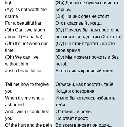
fight
(Эй) Давай не будем начинать
(
Ay
)
It's
not
worth
the
борьбу.
drama
(Эй) Наших слез не стоит
For
a
beautiful
liar
Этот красивый лжец...
(
Oh
)
Can't
we
laugh
(Оу) Почему бы нам просто не
about
it
(
Ha
ha
ha
)
посмеяться над этим (Ха ха ха)
(
Oh
)
It's
not
worth
our
(Оу) Не стоит тратить на это
time
свое время
(
Oh
)
We
can
live
(Оу) Мы можем прожить и без
without
him
него!..
Just
a
beautiful
liar
Всего лишь красивый лжец...
Tell
me
how
to
forgive
Объясни, как простить тебя,
you
Когда я опозорена.
When
it's
me
who's
И мне бы хотелось избавить
ashamed
тебя
And
I
wish
I
could
free
От обиды и боли.
you
Но ответ прост:
Of
the
hurt
and
the
pain
Во всем виноват он один...