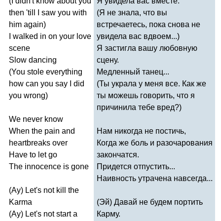
(
I
didn't
know
about
you
Я увидела вас вместе.
then
'
till
I
saw
you
with
(Я не знала, что вы
him
again
)
встречаетесь, пока снова не
I
walked
in
on
your
love
увидела вас вдвоем...)
scene
Я застигла вашу любовную
Slow
dancing
сцену.
(
You
stole
everything
Медленный танец...
how
can
you
say
I
did
(Ты украла у меня все. Как же
you
wrong
)
ты можешь говорить, что я
причинила тебе вред?)
We
never
know
When
the
pain
and
Нам никогда не постичь,
heartbreaks
over
Когда же боль и разочарования
Have
to
let
go
закончатся.
The
innocence
is
gone
Придется отпустить...
Наивность утрачена навсегда...
(
Ay
)
Let's
not
kill
the
Karma
(Эй) Давай не будем портить
(
Ay
)
Let's
not
start
a
Карму.