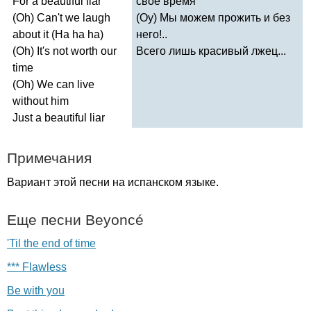
For
a
beautiful
liar
свое время
(
Oh
)
Can't
we
laugh
(Оу) Мы можем прожить и без
about
it
(
Ha
ha
ha
)
него!..
(
Oh
)
It's
not
worth
our
Всего лишь красивый лжец...
time
(
Oh
)
We
can
live
without
him
Just
a
beautiful
liar
Примечания
Вариант этой песни на испанском языке.
Еще песни
Beyonc
é
'Til the end of time
*** Flawless
Be with you