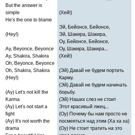
But
the
answer
is
simple
(Хей!)
He's
the
one
to
blame
Эй, Бейонсе, Бейонсе,
(
Hey
!)
Эй, Шакира, Шакира,
Оу, Бейонсе, Бейонсе,
Ay
,
Beyonce
,
Beyonce
Оу, Шакира, Шакира...
Ay
,
Shakira
,
Shakira
(Хей!)
Oh
,
Beyonce
,
Beyonce
Oh
,
Shakira
,
Shakira
(Эй) Давай не будем портить
(
Hey
!)
Карму.
(Эй) Давай не будем начинать
(
Ay
)
Let's
not
kill
the
борьбу.
Karma
(Эй) Наших слез не стоит
(
Ay
)
Let's
not
start
a
Этот красивый лжец...
fight
(Оу) Почему бы нам просто не
(
Ay
)
It's
not
worth
the
посмеяться над этим (Ха ха ха)
drama
(Оу) Не стоит тратить на это