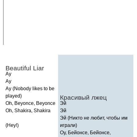
Beautiful
Liar
Ay
Ay
Ay
(
Nobody
likes
to
be
played
)
Красивый лжец
Oh
,
Beyonce
,
Beyonce
Эй
Oh
,
Shakira
,
Shakira
Эй
Эй (Никто не любит, чтобы им
(
Hey
!)
играли)
Оу, Бейонсе, Бейонсе,