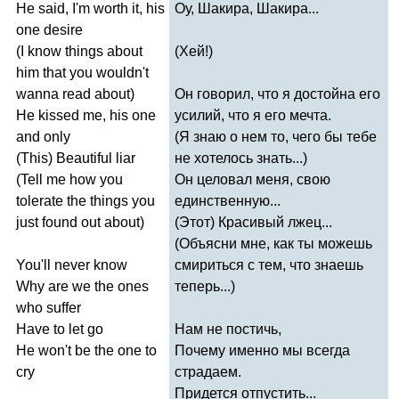
He
said
,
I'm
worth
it
,
his
Оу, Шакира, Шакира...
one
desire
(
I
know
things
about
(Хей!)
him
that
you
wouldn't
wanna
read
about
)
Он говорил, что я достойна его
He
kissed
me
,
his
one
усилий, что я его мечта.
and
only
(Я знаю о нем то, чего бы тебе
(
This
)
Beautiful
liar
не хотелось знать...)
(
Tell
me
how
you
Он целовал меня, свою
tolerate
the
things
you
единственную...
just
found
out
about
)
(Этот) Красивый лжец...
(Объясни мне, как ты можешь
You'll
never
know
смириться с тем, что знаешь
Why
are
we
the
ones
теперь...)
who
suffer
Have
to
let
go
Нам не постичь,
He
won't
be
the
one
to
Почему именно мы всегда
cry
страдаем.
Придется отпустить...