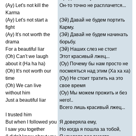
(
Ay
)
Let's
not
kill
the
Он-то точно не расплачется...
Karma
(
Ay
)
Let's
not
start
a
(Эй) Давай не будем портить
fight
Карму.
(
Ay
)
It's
not
worth
the
(Эй) Давай не будем начинать
drama
борьбу.
For
a
beautiful
liar
(Эй) Наших слез не стоит
(
Oh
)
Can't
we
laugh
Этот красивый лжец...
about
it
(
Ha
ha
ha
)
(Оу) Почему бы нам просто не
(
Oh
)
It's
not
worth
our
посмеяться над этим (Ха ха ха)
time
(Оу) Не стоит тратить на это
(
Oh
)
We
can
live
свое время
without
him
(Оу) Мы можем прожить и без
Just
a
beautiful
liar
него!..
Всего лишь красивый лжец...
I
trusted
him
But
when
I
followed
you
Я доверяла ему,
I
saw
you
together
Но когда я пошла за тобой,