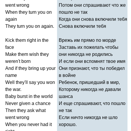
went
wrong
Потом они спрашивают что же
When
they
turn
you
on
пошло не так
again
Когда они снова включили тебя
They
turn
you
on
again
.
Снова включили тебя
Kick
them
right
in
the
Врежь им прямо по морде
face
Заставь их пожелать чтобы
Make
them
wish
they
они никогда не родились
weren't
born
И если они вспомнят твое имя
And
if
they
bring
up
your
Они признают, что ты победил
name
в войне
Well
they'll
say
you
won
Ребенок, пришедший в мир,
the
war
.
Которому никогда не давали
Baby
burst
in
the
world
шанса
Never
given
a
chance
И еще спрашивают, что пошло
Then
they
ask
what
не так
went
wrong
Если ничто никогда не шло
When
you
never
had
it
хорошо.