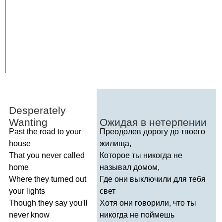
Desperately
Wanting
Ожидая в нетерпении
Past
the
road
to
your
Преодолев дорогу до твоего
house
жилища,
That
you
never
called
Которое ты никогда не
home
называл домом,
Where
they
turned
out
Где они выключили для тебя
your
lights
свет
Though
they
say
you'll
Хотя они говорили, что ты
never
know
никогда не поймешь