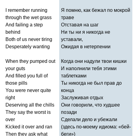
I
remember
running
Я помню, как бежал по мокрой
through
the
wet
grass
траве
And
failing
a
step
Отставая на шаг
behind
Ни ты ни я никогда не
Both
of
us
never
tiring
уставали,
Desperately
wanting
Ожидая в нетерпении
When
they
pumped
out
Когда они надули твои кишки
your
guts
И наполнили тебя этими
And
filled
you
full
of
таблетками
those
pills
Ты никогда не был прав до
You
were
never
quite
конца
right
Заслуживая отдых
Deserving
all
the
chills
Они говорили, что худшее
They
say
the
worst
is
позади
over
Сделали дело и убежали
Kicked
it
over
and
ran
(здесь по-моему идиома: «бей-
Then
they
ask
what
беги»)