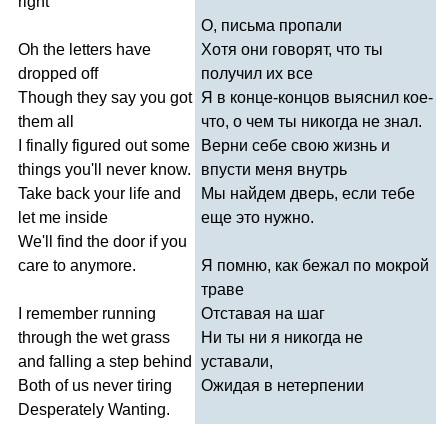
right
О, письма пропали
Oh
the
letters
have
Хотя они говорят, что ты
dropped
off
получил их все
Though
they
say
you
got
Я в конце-концов выяснил кое-
them
all
что, о чем ты никогда не знал.
I
finally
figured
out
some
Верни себе свою жизнь и
things
you'll
never
know
.
впусти меня внутрь
Take
back
your
life
and
Мы найдем дверь, если тебе
let
me
inside
еще это нужно.
We'll
find
the
door
if
you
care
to
anymore
.
Я помню, как бежал по мокрой
траве
I
remember
running
Отставая на шаг
through
the
wet
grass
Ни ты ни я никогда не
and
falling
a
step
behind
уставали,
Both
of
us
never
tiring
Ожидая в нетерпении
Desperately
Wanting
.