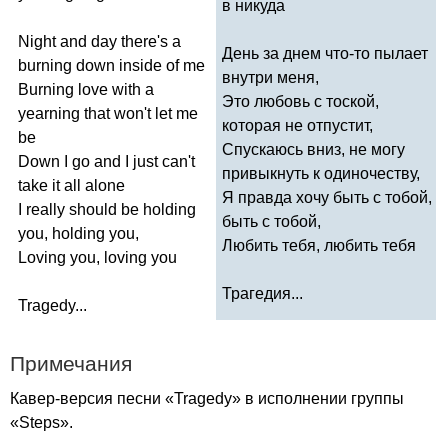
в никуда
Night
and
day
there's
a
День за днем что-то пылает
burning
down
inside
of
me
внутри меня,
Burning
love
with
a
Это любовь с тоской,
yearning
that
won't
let
me
которая не отпустит,
be
Спускаюсь вниз, не могу
Down
I
go
and
I
just
can't
привыкнуть к одиночеству,
take
it
all
alone
Я правда хочу быть с тобой,
I
really
should
be
holding
быть с тобой,
you
,
holding
you
,
Любить тебя, любить тебя
Loving
you
,
loving
you
Трагедия...
Tragedy
...
Примечания
Кавер-версия песни «
Tragedy
» в исполнении группы
«
Steps
».