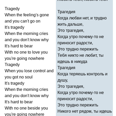
Tragedy
Трагедия
When
the
feeling's
gone
Когда любви нет, и трудно
and
you
can't
go
on
жить дальше,
It's
tragedy
Это трагедия,
When
the
morning
cries
Когда утро почему-то не
and
you
don't
know
why
приносит радости,
It's
hard
to
bear
Это трудно пережить
With
no
one
to
love
you
Тебя никто не любит, ты
you're
going
nowhere
идешь в никуда
Tragedy
Трагедия
When
you
lose
control
and
Когда теряешь контроль и
you
got
no
soul
душу,
It's
tragedy
Это трагедия,
When
the
morning
cries
Когда утро почему-то не
and
you
don't
know
why
приносит радости,
It's
hard
to
bear
Это трудно пережить
With
no
one
beside
you
Никого нет рядом, ты идешь
you're
going
nowhere