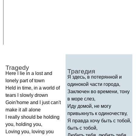
Tragedy
Трагедия
Here
I
lie
in
a
lost
and
Я здесь, в потерянной и
lonely
part
of
town
одинокой части города,
Held
in
time
,
in
a
world
of
Заключен во времени, тону
tears
I
slowly
drown
в море слез,
Goin'home
and
I
just
can't
Иду домой, не могу
make
it
all
alone
привыкнуть к одиночеству,
I
really
should
be
holding
Я правда хочу быть с тобой,
you
,
holding
you
,
быть с тобой,
Loving
you
,
loving
you
Любить тебя, любить тебя