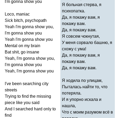
I'm
gonna
show
you
Я больная стерва, я
психопатка.
Loco
,
maniac
Да, я покажу вам, я
Sick
bitch
,
psychopath
покажу вам.
Yeah
I'm
gonna
show
you
,
Да, я покажу вам.
I'm
gonna
show
you
Я совсем чокнутая,
Yeah
I'm
gonna
show
you
У меня сорвало башню, я
Mental
on
my
brain
схожу с ума!
Bat
shit
,
go
insane
Да, я покажу вам, я
Yeah
,
I'm
gonna
show
you
,
покажу вам.
I'm
gonna
show
you
Да, я покажу вам.
Yeah
,
I'm
gonna
show
you
Я ходила по улицам,
I've
been
searching
city
Пыталась найти то, что
streets
потеряла.
Trying
to
find
the
missing
И я упорно искала и
piece
like
you
said
нашла,
And
I
searched
hard
only
to
Что с моим разумом всё в
find