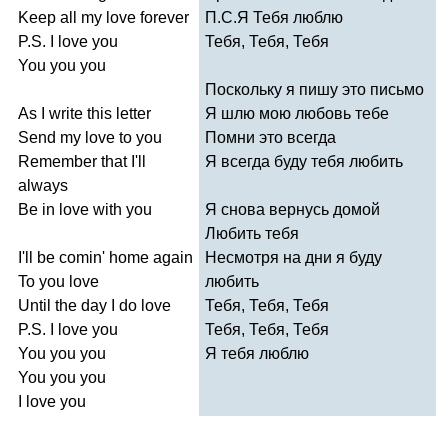
Keep
all
my
love
forever
П.С.Я Тебя люблю
P
.
S
.
I
love
you
Тебя, Тебя, Тебя
You
you
you
Поскольку я пишу это письмо
As
I
write
this
letter
Я шлю мою любовь тебе
Send
my
love
to
you
Помни это всегда
Remember
that
I'll
Я всегда буду тебя любить
always
Be
in
love
with
you
Я снова вернусь домой
Любить тебя
I'll
be
comin'
home
again
Несмотря на дни я буду
To
you
love
любить
Until
the
day
I
do
love
Тебя, Тебя, Тебя
P
.
S
.
I
love
you
Тебя, Тебя, Тебя
You
you
you
Я тебя люблю
You
you
you
I
love
you