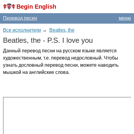
Begin English
Перевод песен
меню
Все исполнители
→
Beatles, the
Beatles
,
the
-
P
.
S
.
I
love
you
Данный перевод песни на русском языке является
художественным, т.е. перевод недословный. Чтобы
узнать дословный перевод песни, можете наводить
мышкой на английские слова.