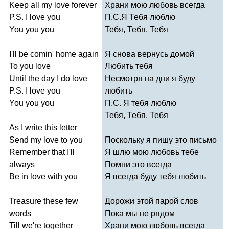
Keep
all
my
love
forever
Храни мою любовь всегда
P
.
S
.
I
love
you
П.С.Я Тебя люблю
You
you
you
Тебя, Тебя, Тебя
I'll
be
comin'
home
again
Я снова вернусь домой
To
you
love
Любить тебя
Until
the
day
I
do
love
Несмотря на дни я буду
P
.
S
.
I
love
you
любить
You
you
you
П.С. Я тебя люблю
Тебя, Тебя, Тебя
As
I
write
this
letter
Send
my
love
to
you
Поскольку я пишу это письмо
Remember
that
I'll
Я шлю мою любовь тебе
always
Помни это всегда
Be
in
love
with
you
Я всегда буду тебя любить
Treasure
these
few
Дорожи этой парой слов
words
Пока мы не рядом
Till
we're
together
Храни мою любовь всегда