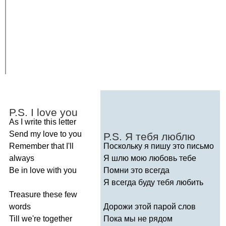
P
.
S
.
I
love
you
As
I
write
this
letter
Send
my
love
to
you
P
.
S
. Я тебя люблю
Remember
that
I'll
Поскольку я пишу это письмо
always
Я шлю мою любовь тебе
Be
in
love
with
you
Помни это всегда
Я всегда буду тебя любить
Treasure
these
few
words
Дорожи этой парой слов
Till
we're
together
Пока мы не рядом