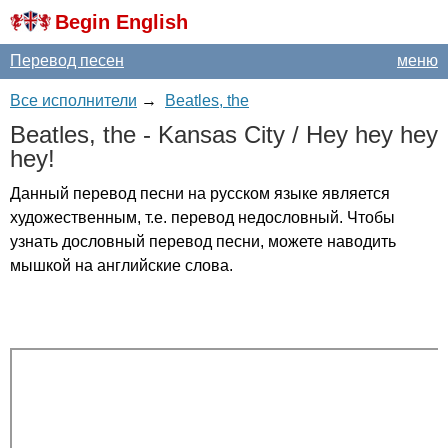
Begin English
Перевод песен
меню
Все исполнители
→
Beatles, the
Beatles
,
the
-
Kansas
City
/
Hey
hey
hey
hey
!
Данный перевод песни на русском языке является
художественным, т.е. перевод недословный. Чтобы
узнать дословный перевод песни, можете наводить
мышкой на английские слова.