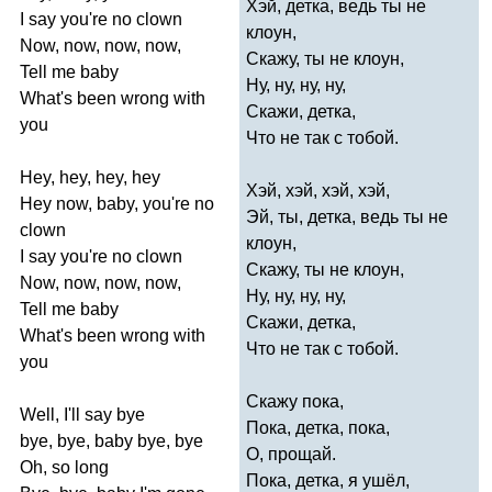
Хэй, детка, ведь ты не
I
say
you're
no
clown
клоун,
Now
,
now
,
now
,
now
,
Скажу, ты не клоун,
Tell
me
baby
Ну, ну, ну, ну,
What's
been
wrong
with
Скажи, детка,
you
Что не так с тобой.
Hey
,
hey
,
hey
,
hey
Хэй, хэй, хэй, хэй,
Hey
now
,
baby
,
you're
no
Эй, ты, детка, ведь ты не
clown
клоун,
I
say
you're
no
clown
Скажу, ты не клоун,
Now
,
now
,
now
,
now
,
Ну, ну, ну, ну,
Tell
me
baby
Скажи, детка,
What's
been
wrong
with
Что не так с тобой.
you
Скажу пока,
Well
,
I'll
say
bye
Пока, детка, пока,
bye
,
bye
,
baby
bye
,
bye
О, прощай.
Oh
,
so
long
Пока, детка, я ушёл,