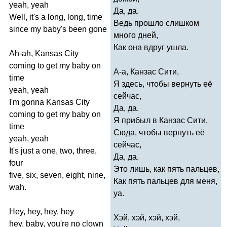
yeah
,
yeah
Да, да.
Well
,
it's
a
long
,
long
,
time
Ведь прошло слишком
since
my
baby's
been
gone
много дней,
Как она вдруг ушла.
Ah-ah
,
Kansas
City
coming
to
get
my
baby
on
А-а, Канзас Сити,
time
Я здесь, чтобы вернуть её
yeah
,
yeah
сейчас,
I'm
gonna
Kansas
City
Да, да.
coming
to
get
my
baby
on
Я прибыл в Канзас Сити,
time
Сюда, чтобы вернуть её
yeah
,
yeah
сейчас,
It's
just
a
one
,
two
,
three
,
Да, да.
four
Это лишь, как пять пальцев,
five
,
six
,
seven
,
eight
,
nine
,
Как пять пальцев для меня,
wah
.
уа.
Hey
,
hey
,
hey
,
hey
Хэй, хэй, хэй, хэй,
hey
,
baby
,
you're
no
clown