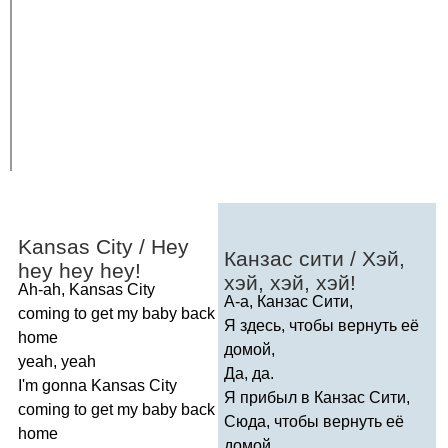
Kansas
City
/
Hey
Канзас сити / Хэй,
hey
hey
hey
!
хэй, хэй, хэй!
Ah-ah
,
Kansas
City
А-а, Канзас Сити,
coming
to
get
my
baby
back
Я здесь, чтобы вернуть её
home
домой,
yeah
,
yeah
Да, да.
I'm
gonna
Kansas
City
Я прибыл в Канзас Сити,
coming
to
get
my
baby
back
Сюда, чтобы вернуть её
home
домой,