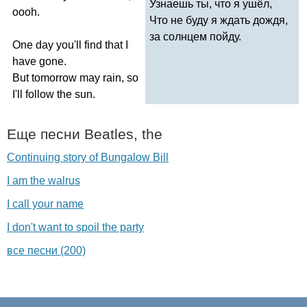
Узнаешь ты, что я ушёл,
oooh
.
Что не буду я ждать дождя,
за солнцем пойду.
One
day
you'll
find
that
I
have
gone
.
But
tomorrow
may
rain
,
so
I'll
follow
the
sun
.
Еще песни
Beatles
,
the
Continuing story of Bungalow Bill
I am the walrus
I call your name
I don't want to spoil the party
все песни (200)