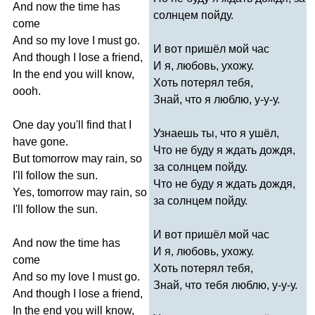
And
now
the
time
has
солнцем пойду.
come
And
so
my
love
I
must
go
.
И вот пришёл мой час
And
though
I
lose
a
friend
,
И я, любовь, ухожу.
In
the
end
you
will
know
,
Хоть потерял тебя,
oooh
.
Знай, что я люблю, у-у-у.
One
day
you'll
find
that
I
Узнаешь ты, что я ушёл,
have
gone
.
Что не буду я ждать дождя,
But
tomorrow
may
rain
,
so
за солнцем пойду.
I'll
follow
the
sun
.
Что не буду я ждать дождя,
Yes
,
tomorrow
may
rain
,
so
за солнцем пойду.
I'll
follow
the
sun
.
И вот пришёл мой час
And
now
the
time
has
И я, любовь, ухожу.
come
Хоть потерял тебя,
And
so
my
love
I
must
go
.
Знай, что тебя люблю, у-у-у.
And
though
I
lose
a
friend
,
In
the
end
you
will
know
,