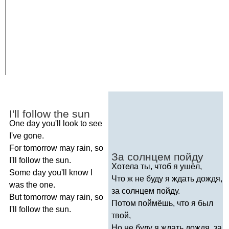
I'll
follow
the
sun
One
day
you'll
look
to
see
I've
gone
.
For
tomorrow
may
rain
,
so
За солнцем пойду
I'll
follow
the
sun
.
Хотела ты, чтоб я ушёл,
Some
day
you'll
know
I
Что ж не буду я ждать дождя,
was
the
one
.
за солнцем пойду.
But
tomorrow
may
rain
,
so
Потом поймёшь, что я был
I'll
follow
the
sun
.
твой,
Но не буду я ждать дождя, за