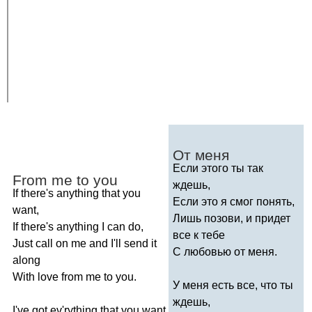
От меня
Если этого ты так
From
me
to
you
ждешь,
If
there's
anything
that
you
Если это я смог понять,
want
,
Лишь позови, и придет
If
there's
anything
I
can
do
,
все к тебе
Just
call
on
me
and
I'll
send
it
С любовью от меня.
along
With
love
from
me
to
you
.
У меня есть все, что ты
ждешь,
I've
got
ev'rything
that
you
want