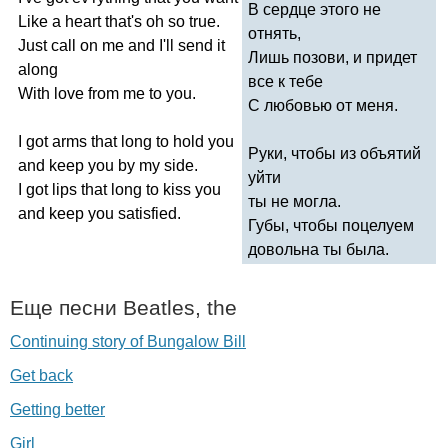
В сердце этого не
Like
a
heart
that's
oh
so
true
.
отнять,
Just
call
on
me
and
I'll
send
it
Лишь позови, и придет
along
все к тебе
With
love
from
me
to
you
.
С любовью от меня.
I
got
arms
that
long
to
hold
you
Руки, чтобы из объятий
and
keep
you
by
my
side
.
уйти
I
got
lips
that
long
to
kiss
you
ты не могла.
and
keep
you
satisfied
.
Губы, чтобы поцелуем
довольна ты была.
Еще песни
Beatles
,
the
Continuing story of Bungalow Bill
Get back
Getting better
Girl