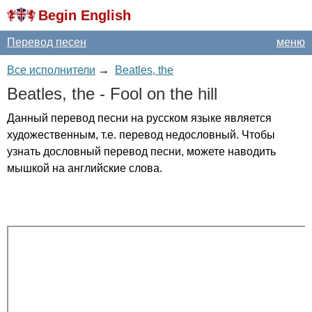
Begin English
Перевод песен
меню
Все исполнители
→
Beatles, the
Beatles
,
the
-
Fool
on
the
hill
Данный перевод песни на русском языке является
художественным, т.е. перевод недословный. Чтобы
узнать дословный перевод песни, можете наводить
мышкой на английские слова.