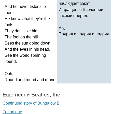
наблюдает закат
And
he
never
listens
to
И вращенье Вселенной
them
,
часами подряд.
He
knows
that
they're
the
fools
У-у,
They
don't
like
him
,
Подряд и подряд и подряд
The
fool
on
the
hill
Sees
the
sun
going
down
,
And
the
eyes
in
his
head
,
See
the
world
spinning
'
round
.
Ooh
,
Round
and
round
and
round
Еще песни
Beatles
,
the
Continuing story of Bungalow Bill
For no one