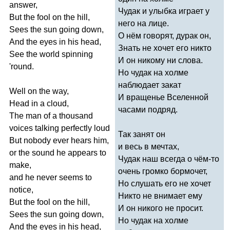
answer
,
Чудак и улыбка играет у
But
the
fool
on
the
hill
,
него на лице.
Sees
the
sun
going
down
,
О нём говорят, дурак он,
And
the
eyes
in
his
head
,
Знать не хочет его никто
See
the
world
spinning
И он никому ни слова.
'
round
.
Но чудак на холме
наблюдает закат
Well
on
the
way
,
И вращенье Вселенной
Head
in
a
cloud
,
часами подряд.
The
man
of
a
thousand
voices
talking
perfectly
loud
Так занят он
But
nobody
ever
hears
him
,
и весь в мечтах,
or
the
sound
he
appears
to
Чудак наш всегда о чём-то
make
,
очень громко бормочет,
and
he
never
seems
to
Но слушать его не хочет
notice
,
Никто не внимает ему
But
the
fool
on
the
hill
,
И он никого не просит.
Sees
the
sun
going
down
,
Но чудак на холме
And
the
eyes
in
his
head
,