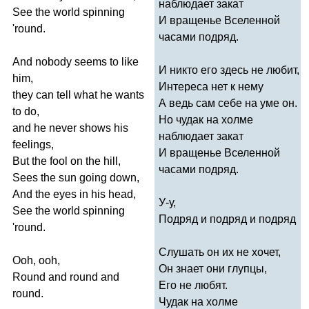
наблюдает закат
See
the
world
spinning
И вращенье Вселенной
'
round
.
часами подряд.
And
nobody
seems
to
like
И никто его здесь не любит,
him
,
Интереса нет к нему
they
can
tell
what
he
wants
А ведь сам себе на уме он.
to
do
,
Но чудак на холме
and
he
never
shows
his
наблюдает закат
feelings
,
И вращенье Вселенной
But
the
fool
on
the
hill
,
часами подряд.
Sees
the
sun
going
down
,
And
the
eyes
in
his
head
,
У-у,
See
the
world
spinning
Подряд и подряд и подряд
'
round
.
Слушать он их не хочет,
Ooh
,
ooh
,
Он знает они глупцы,
Round
and
round
and
Его не любят.
round
.
Чудак на холме