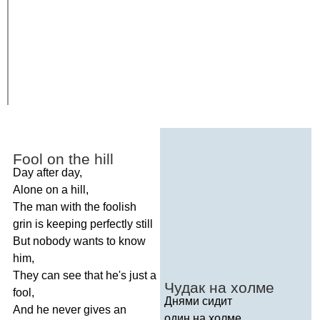
Fool
on
the
hill
Day
after
day
,
Alone
on
a
hill
,
The
man
with
the
foolish
grin
is
keeping
perfectly
still
But
nobody
wants
to
know
him
,
They
can
see
that
he's
just
a
Чудак на холме
fool
,
Днями сидит
And
he
never
gives
an
один на холме