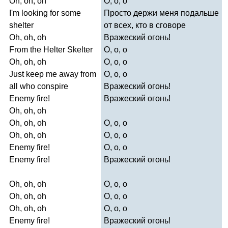
Oh
,
oh
,
oh
О, о, о
I'm
looking
for
some
Просто держи меня подальше
shelter
от всех, кто в сговоре
Oh
,
oh
,
oh
Вражеский огонь!
From
the
Helter
Skelter
О, о, о
Oh
,
oh
,
oh
О, о, о
Just
keep
me
away
from
О, о, о
all
who
conspire
Вражеский огонь!
Enemy
fire
!
Вражеский огонь!
Oh
,
oh
,
oh
Oh
,
oh
,
oh
О, о, о
Oh
,
oh
,
oh
О, о, о
Enemy
fire
!
О, о, о
Enemy
fire
!
Вражеский огонь!
Oh
,
oh
,
oh
О, о, о
Oh
,
oh
,
oh
О, о, о
Oh
,
oh
,
oh
О, о, о
Enemy
fire
!
Вражеский огонь!