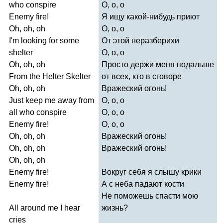
who
conspire
О, о, о
Enemy
fire
!
Я ищу какой-нибудь приют
Oh
,
oh
,
oh
О, о, о
I'm
looking
for
some
От этой неразберихи
shelter
О, о, о
Oh
,
oh
,
oh
Просто держи меня подальше
From
the
Helter
Skelter
от всех, кто в сговоре
Oh
,
oh
,
oh
Вражеский огонь!
Just
keep
me
away
from
О, о, о
all
who
conspire
О, о, о
Enemy
fire
!
О, о, о
Oh
,
oh
,
oh
Вражеский огонь!
Oh
,
oh
,
oh
Вражеский огонь!
Oh
,
oh
,
oh
Enemy
fire
!
Вокруг себя я слышу крики
Enemy
fire
!
А с неба падают кости
Не поможешь спасти мою
All
around
me
I
hear
жизнь?
cries