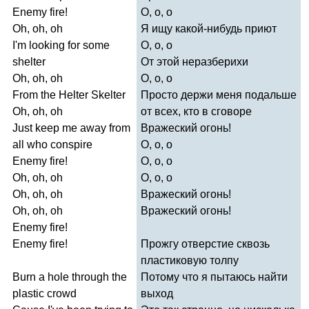
Enemy
fire
!
О, о, о
Oh
,
oh
,
oh
Я ищу какой-нибудь приют
I'm
looking
for
some
О, о, о
shelter
От этой неразберихи
Oh
,
oh
,
oh
О, о, о
From
the
Helter
Skelter
Просто держи меня подальше
Oh
,
oh
,
oh
от всех, кто в сговоре
Just
keep
me
away
from
Вражеский огонь!
all
who
conspire
О, о, о
Enemy
fire
!
О, о, о
Oh
,
oh
,
oh
О, о, о
Oh
,
oh
,
oh
Вражеский огонь!
Oh
,
oh
,
oh
Вражеский огонь!
Enemy
fire
!
Enemy
fire
!
Прожгу отверстие сквозь
пластиковую толпу
Burn
a
hole
through
the
Потому что я пытаюсь найти
plastic
crowd
выход