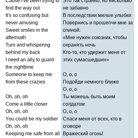
Cause
I've
been
trying
to
Это так странно, но нисколько
find
the
way
out
не забавно
It's
so
confusing
but
В последствии милые улыбки
never
amusing
Повернись и прошепчи мне за
Sweet
smiles
in
the
спиной:
aftermath
«Мне нужен союзник, чтобы
Turn
and
whispering
охранять ночь
behind
my
back
Кто-то, кто удержит меня от
I
need
an
ally
to
guard
этих сумасшедших»
the
nighttime
Someone
to
keep
me
О, о, о
from
these
crazies
Подойди немного ближе
О, о, о
Oh
,
oh
,
oh
Ты можешь быть моим
Come
a
little
closer
солдатом
Oh
,
oh
,
oh
О, о, о
You
could
be
my
soldier
Спаси меня от всех, кто в
Oh
,
oh
,
oh
сговоре
Keeping
me
safe
from
all
Вражеский огонь!