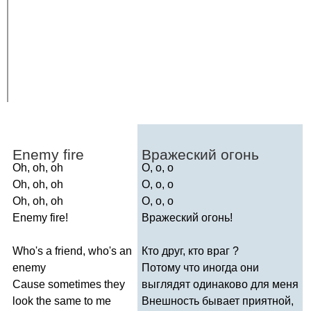
Enemy
fire
Вражеский огонь
Oh
,
oh
,
oh
О, о, о
Oh
,
oh
,
oh
О, о, о
Oh
,
oh
,
oh
О, о, о
Enemy
fire
!
Вражеский огонь!
Who's
a
friend
,
who's
an
Кто друг, кто враг ?
enemy
Потому что иногда они
Cause
sometimes
they
выглядят одинаково для меня
look
the
same
to
me
Внешность бывает приятной,