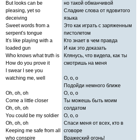
But
looks
can
be
но такой обманчивой
pleasing
,
yet
so
Сладкие слова от ядовитого
deceiving
языка
Sweet
words
from
a
Это как играть с заряженным
serpent's
tongue
пистолетом
It's
like
playing
with
a
Кто знает в чем правда
loaded
gun
И как это доказать
Who
knows
what
truth
is
Клянусь, что видела, как ты
How
do
you
prove
it
смотришь на меня
I
swear
I
see
you
watching
me
,
well
О, о, о
Подойди немного ближе
Oh
,
oh
,
oh
О, о, о
Come
a
little
closer
Ты можешь быть моим
Oh
,
oh
,
oh
солдатом
You
could
be
my
soldier
О, о, о
Oh
,
oh
,
oh
Спаси меня от всех, кто в
Keeping
me
safe
from
all
сговоре
who
conspire
Вражеский огонь!