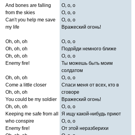
And
bones
are
falling
О, о, о
from
the
skies
О, о, о
Can't
you
help
me
save
О, о, о
my
life
Вражеский огонь!
Oh
,
oh
,
oh
О, о, о
Oh
,
oh
,
oh
Подойди немного ближе
Oh
,
oh
,
oh
О, о, о
Enemy
fire
!
Ты можешь быть моим
солдатом
Oh
,
oh
,
oh
О, о, о
Come
a
little
closer
Спаси меня от всех, кто в
Oh
,
oh
,
oh
сговоре
You
could
be
my
soldier
Вражеский огонь!
Oh
,
oh
,
oh
О, о, о
Keeping
me
safe
from
all
Я ищу какой-нибудь приют
who
conspire
О, о, о
Enemy
fire
!
От этой неразберихи