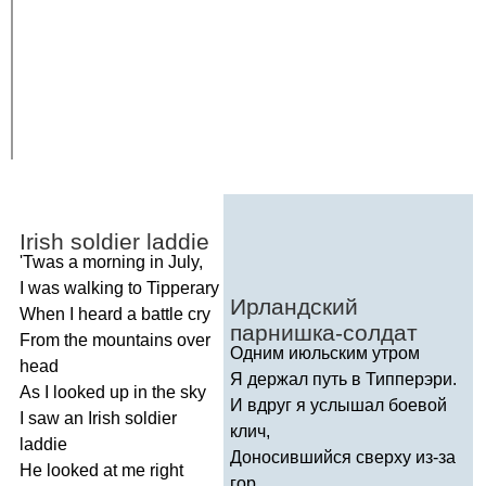
Irish
soldier
laddie
'
Twas
a
morning
in
July
,
I
was
walking
to
Tipperary
Ирландский
When
I
heard
a
battle
cry
парнишка-солдат
From
the
mountains
over
Одним июльским утром
head
Я держал путь в Типперэри.
As
I
looked
up
in
the
sky
И вдруг я услышал боевой
I
saw
an
Irish
soldier
клич,
laddie
Доносившийся сверху из-за
He
looked
at
me
right
гор.