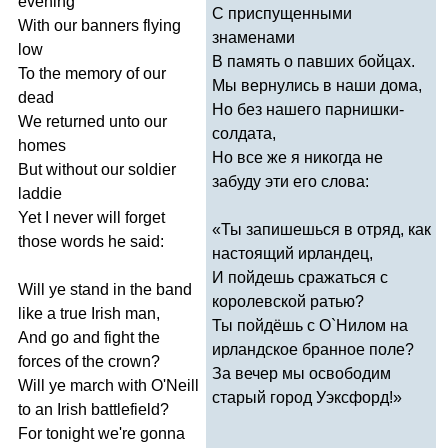
evening
С приспущенными
With
our
banners
flying
знаменами
low
В память о павших бойцах.
To
the
memory
of
our
Мы вернулись в наши дома,
dead
Но без нашего парнишки-
We
returned
unto
our
солдата,
homes
Но все же я никогда не
But
without
our
soldier
забуду эти его слова:
laddie
Yet
I
never
will
forget
«Ты запишешься в отряд, как
those
words
he
said
:
настоящий ирландец,
И пойдешь сражаться с
Will
ye
stand
in
the
band
королевской ратью?
like
a
true
Irish
man
,
Ты пойдёшь с О`Нилом на
And
go
and
fight
the
ирландское бранное поле?
forces
of
the
crown
?
За вечер мы освободим
Will
ye
march
with
O'Neill
старый город Уэксфорд!»
to
an
Irish
battlefield
?
For
tonight
we're
gonna