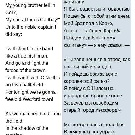
капитану,
My
young
brother
fell
in
Я бы с радостью и гордостью
Cork
,
Пошел бы с тобой этим днем.
My
son
at
Innes
Carthay
!"
Мой брат пал в Корке,
Unto
the
noble
captain
I
А сын — в Иннес Карти!»
did
say
:
Пойдем к доблестному
капитану» — я ему сказал, —
I
will
stand
in
the
band
like
a
true
Irish
man
,
«Ты запишешься в отряд, как
And
go
and
fight
the
настоящий ирландец,
forces
of
the
crown
.
И пойдешь сражаться с
I
will
march
with
O'Neill
to
королевской ратью?
an
Irish
battlefield
.
Я пойду с О`Нилом на
For
tonight
we're
gonna
ирландское бранное поле.
free
old
Wexford
town
!
За вечер мы освободим
старый город Уэксфорд!»
As
we
marched
back
from
the
field
Мы возвращась с поля боя
In
the
shadow
of
the
В вечернем полумраке