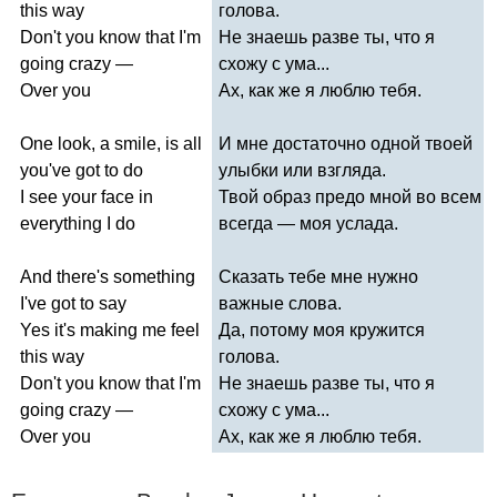
this
way
голова.
Don't
you
know
that
I'm
Не знаешь разве ты, что я
going
crazy
—
схожу с ума...
Over
you
Ах, как же я люблю тебя.
One
look
,
a
smile
,
is
all
И мне достаточно одной твоей
you've
got
to
do
улыбки или взгляда.
I
see
your
face
in
Твой образ предо мной во всем
everything
I
do
всегда — моя услада.
And
there's
something
Сказать тебе мне нужно
I've
got
to
say
важные слова.
Yes
it's
making
me
feel
Да, потому моя кружится
this
way
голова.
Don't
you
know
that
I'm
Не знаешь разве ты, что я
going
crazy
—
схожу с ума...
Over
you
Ах, как же я люблю тебя.