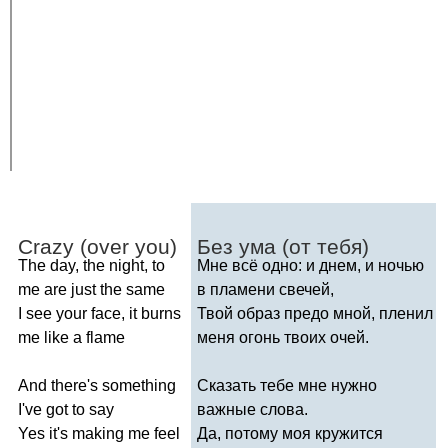
Crazy
(
over
you
)
Без ума (от тебя)
The
day
,
the
night
,
to
Мне всё одно: и днем, и ночью
me
are
just
the
same
в пламени свечей,
I
see
your
face
,
it
burns
Твой образ предо мной, пленил
me
like
a
flame
меня огонь твоих очей.
And
there's
something
Сказать тебе мне нужно
I've
got
to
say
важные слова.
Yes
it's
making
me
feel
Да, потому моя кружится