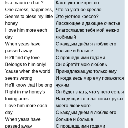
Is
a
maurice
chair
?
Как в уютное кресло
One
caress
,
happiness
,
Что за уютное кресло!
Seems
to
bless
my
little
Это уютное кресло?
honey
Ласкающее и дающее счастье
I
love
him
more
each
Благославлю тебя мой нежно
day
любимый
When
years
have
С каждым днём я люблю его
passed
away
больше и больше
He'll
find
my
love
C
прошедшими годами
Belongs
to
him
only
!
Он обретёт мою любовь
'
cause
when
the
world
Принадлежащую только ему
seems
wrong
И когда весь мир ему покажется
He'll
know
that
I
belong
чужим
Right
in
my
honey's
Он будет знать, что у него есть я
loving
arms
Находящаяся в ласковых руках
I
love
him
more
each
моего любимого
day
С каждым днём я люблю его
When
years
have
больше и больше
passed
away
С прошедшими годами