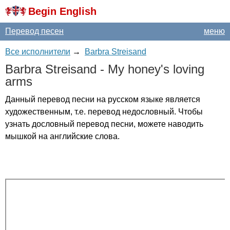
Begin English
Перевод песен
меню
Все исполнители
→
Barbra Streisand
Barbra
Streisand
-
My
honey's
loving
arms
Данный перевод песни на русском языке является
художественным, т.е. перевод недословный. Чтобы
узнать дословный перевод песни, можете наводить
мышкой на английские слова.