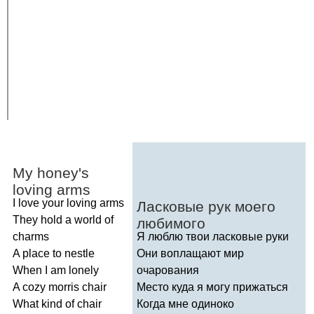
My
honey's
loving
arms
I
love
your
loving
arms
Ласковые рук моего
They
hold
a
world
of
любимого
charms
Я люблю твои ласковые руки
A
place
to
nestle
Они воплащают мир
When
I
am
lonely
очарования
A
cozy
morris
chair
Место куда я могу прижаться
What
kind
of
chair
Когда мне одиноко