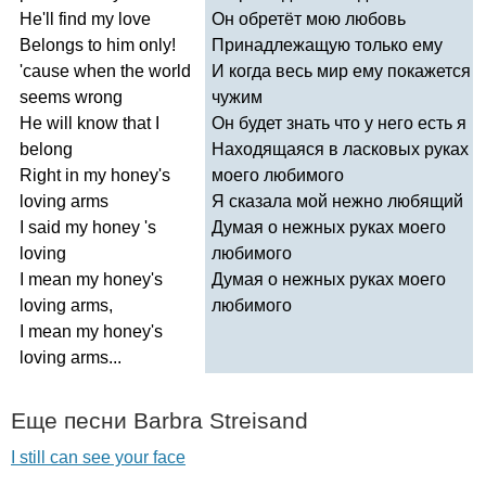
He'll
find
my
love
Он обретёт мою любовь
Belongs
to
him
only
!
Принадлежащую только ему
'
cause
when
the
world
И когда весь мир ему покажется
seems
wrong
чужим
He
will
know
that
I
Он будет знать что у него есть я
belong
Находящаяся в ласковых руках
Right
in
my
honey's
моего любимого
loving
arms
Я сказала мой нежно любящий
I
said
my
honey
'
s
Думая о нежных руках моего
loving
любимого
I
mean
my
honey's
Думая о нежных руках моего
loving
arms
,
любимого
I
mean
my
honey's
loving
arms
...
Еще песни
Barbra
Streisand
I still can see your face