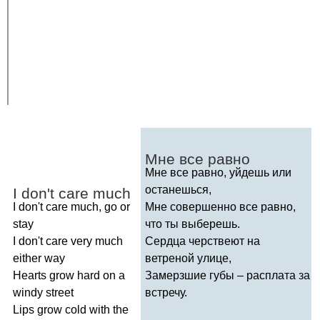
Мне все равно
Мне все равно, уйдешь или
останешься,
I
don't
care
much
I
don't
care
much
,
go
or
Мне совершенно все равно,
stay
что ты выберешь.
I
don't
care
very
much
Сердца черствеют на
either
way
ветреной улице,
Hearts
grow
hard
on
a
Замерзшие губы – расплата за
windy
street
встречу.
Lips
grow
cold
with
the