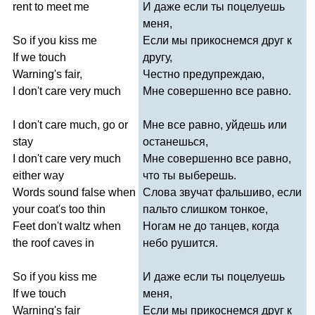
rent
to
meet
me
И даже если ты поцелуешь
меня,
So
if
you
kiss
me
Если мы прикоснемся друг к
If
we
touch
другу,
Warning's
fair
,
Честно предупреждаю,
I
don't
care
very
much
Мне совершенно все равно.
I
don't
care
much
,
go
or
Мне все равно, уйдешь или
stay
останешься,
I
don't
care
very
much
Мне совершенно все равно,
either
way
что ты выберешь.
Words
sound
false
when
Слова звучат фальшиво, если
your
coat's
too
thin
пальто слишком тонкое,
Feet
don't
waltz
when
Ногам не до танцев, когда
the
roof
caves
in
небо рушится.
So
if
you
kiss
me
И даже если ты поцелуешь
If
we
touch
меня,
Warning's
fair
Если мы прикоснемся друг к