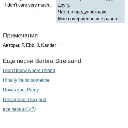
I
don't
care
very
much
...
другу,
Честно предупреждаю,
Мне совершенно все равно…
Примечания
Авторы:
F
.
Ebb
,
J
.
Kander
Еще песни
Barbra
Streisand
I don't know where I stand
I finally found someone
I loves you, Porgy
I never had it so good
все песни (147)