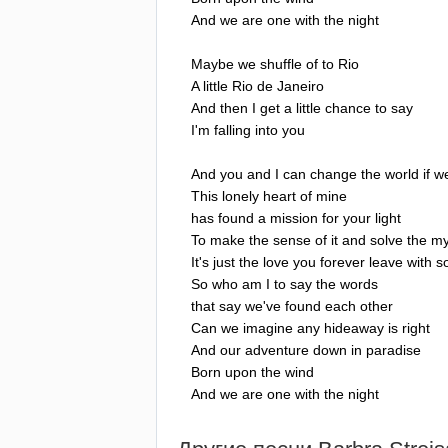
And
we
are
one
with
the
night
Maybe
we
shuffle
of
to
Rio
A
little
Rio
de
Janeiro
And
then
I
get
a
little
chance
to
say
I'm
falling
into
you
And
you
and
I
can
change
the
world
if
w
This
lonely
heart
of
mine
has
found
a
mission
for
your
light
To
make
the
sense
of
it
and
solve
the
my
It's
just
the
love
you
forever
leave
with
s
So
who
am
I
to
say
the
words
that
say
we've
found
each
other
Can
we
imagine
any
hideaway
is
right
And
our
adventure
down
in
paradise
Born
upon
the
wind
And
we
are
one
with
the
night