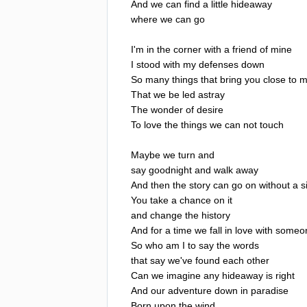
And
we
can
find
a
little
hideaway
where
we
can
go
I'm
in
the
corner
with
a
friend
of
mine
I
stood
with
my
defenses
down
So
many
things
that
bring
you
close
to
m
That
we
be
led
astray
The
wonder
of
desire
To
love
the
things
we
can
not
touch
Maybe
we
turn
and
say
goodnight
and
walk
away
And
then
the
story
can
go
on
without
a
s
You
take
a
chance
on
it
and
change
the
history
And
for
a
time
we
fall
in
love
with
someo
So
who
am
I
to
say
the
words
that
say
we've
found
each
other
Can
we
imagine
any
hideaway
is
right
And
our
adventure
down
in
paradise
Born
upon
the
wind