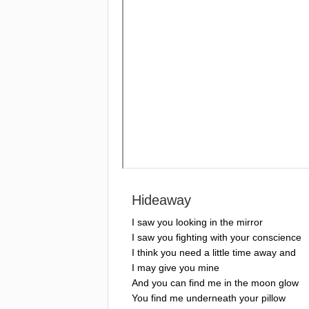
Hideaway
I
saw
you
looking
in
the
mirror
I
saw
you
fighting
with
your
conscience
I
think
you
need
a
little
time
away
and
I
may
give
you
mine
And
you
can
find
me
in
the
moon
glow
You
find
me
underneath
your
pillow