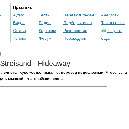
Практика
ь
Аудио
Тесты
Перевод песен
Анекдоты
ь
Видео
Радио
Подборки слов
Тексты англ.
Статьи
Картинки
Разговорник
озвучка
Топики
Форум
Переводчик
еще...
d
Streisand
-
Hideaway
 является художественным, т.е. перевод недословный. Чтобы узнат
ить мышкой на английские слова.