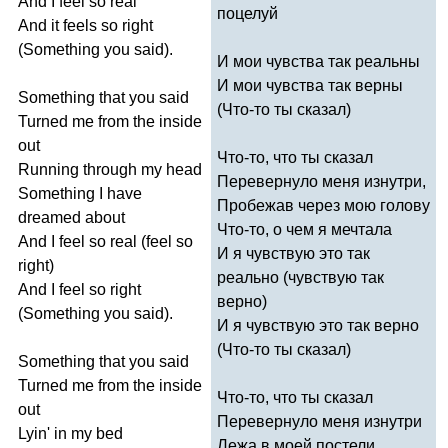
And
I
feel
so
real
поцелуй
And
it
feels
so
right
(
Something
you
said
).
И мои чувства так реальны
И мои чувства так верны
Something
that
you
said
(Что-то ты сказал)
Turned
me
from
the
inside
out
Что-то, что ты сказал
Running
through
my
head
Перевернуло меня изнутри,
Something
I
have
Пробежав через мою голову
dreamed
about
Что-то, о чем я мечтала
And
I
feel
so
real
(
feel
so
И я чувствую это так
right
)
реально (чувствую так
And
I
feel
so
right
верно)
(
Something
you
said
).
И я чувствую это так верно
(Что-то ты сказал)
Something
that
you
said
Turned
me
from
the
inside
Что-то, что ты сказал
out
Перевернуло меня изнутри
Lyin'
in
my
bed
Лежа в моей постели