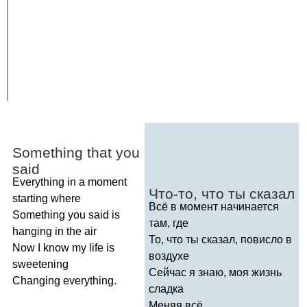
Something
that
you
said
Everything
in
a
moment
Что-то, что ты сказал
starting
where
Всё в момент начинается
Something
you
said
is
там, где
hanging
in
the
air
То, что ты сказал, повисло в
Now
I
know
my
life
is
воздухе
sweetening
Сейчас я знаю, моя жизнь
Changing
everything
.
сладка
Меняя всё