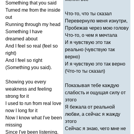
Something
that
you
said
Turned
me
from
the
inside
Что-то, что ты сказал
out
Перевернуло меня изнутри,
Running
through
my
head
Пробежав через мою голову
Something
I
have
Что-то, о чем я мечтала
dreamed
about
И я чувствую это так
And
I
feel
so
real
(
feel
so
реально (чувствую так
right
)
верно)
And
I
feel
so
right
И я чувствую это так верно
(
Something
you
said
).
(Что-то ты сказал)
Showing
you
every
Показывая тебе каждую
weakness
and
feeling
слабость и ощущая силу от
strong
for
it
этого
I
used
to
run
from
real
love
Я бежала от реальной
now
I
long
for
it
любви, а сейчас я жажду
Now
I
know
what
I've
been
этого
missing
Сейчас я знаю, чего мне не
Since
I've
been
listening
.