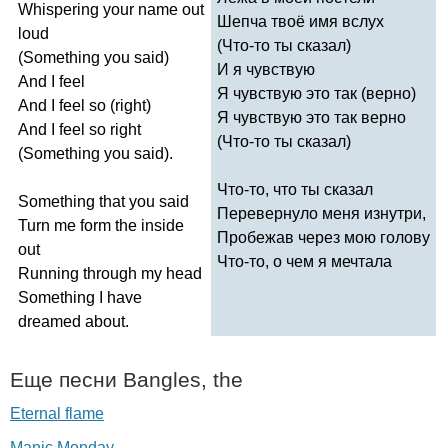
Whispering
your
name
out
Шепча твоё имя вслух
loud
(Что-то ты сказал)
(
Something
you
said
)
И я чувствую
And
I
feel
Я чувствую это так (верно)
And
I
feel
so
(
right
)
Я чувствую это так верно
And
I
feel
so
right
(Что-то ты сказал)
(
Something
you
said
).
Что-то, что ты сказал
Something
that
you
said
Перевернуло меня изнутри,
Turn
me
form
the
inside
Пробежав через мою голову
out
Что-то, о чем я мечтала
Running
through
my
head
Something
I
have
dreamed
about
.
Еще песни
Bangles
,
the
Eternal flame
Manic Monday