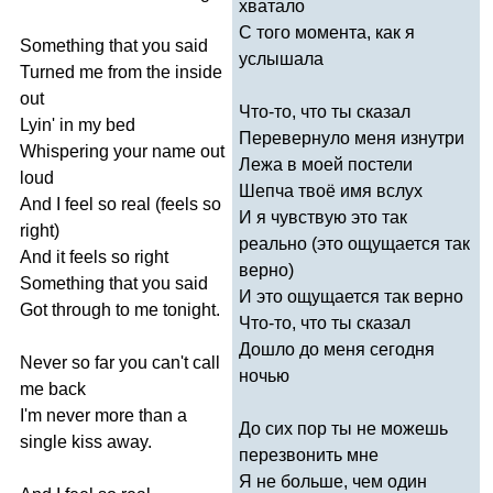
хватало
С того момента, как я
Something
that
you
said
услышала
Turned
me
from
the
inside
out
Что-то, что ты сказал
Lyin'
in
my
bed
Перевернуло меня изнутри
Whispering
your
name
out
Лежа в моей постели
loud
Шепча твоё имя вслух
And
I
feel
so
real
(
feels
so
И я чувствую это так
right
)
реально (это ощущается так
And
it
feels
so
right
верно)
Something
that
you
said
И это ощущается так верно
Got
through
to
me
tonight
.
Что-то, что ты сказал
Дошло до меня сегодня
Never
so
far
you
can't
call
ночью
me
back
I'm
never
more
than
a
До сих пор ты не можешь
single
kiss
away
.
перезвонить мне
Я не больше, чем один