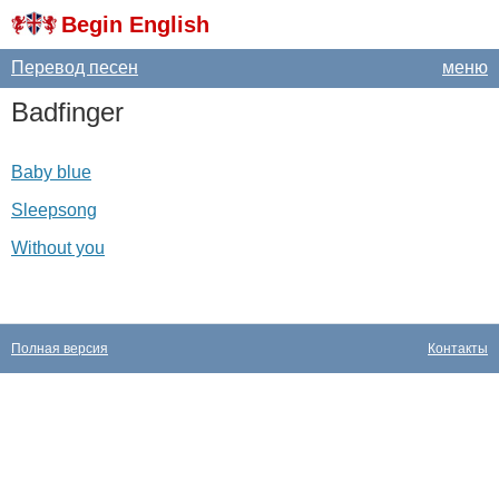
Begin English
Перевод песен
меню
Badfinger
Baby blue
Sleepsong
Without you
Полная версия
Контакты