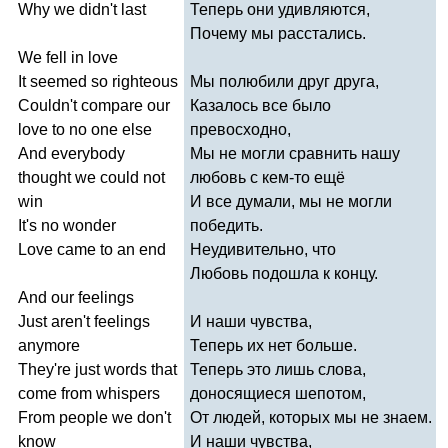
Why
we
didn't
last
Теперь они удивляются,
Почему мы расстались.
We
fell
in
love
It
seemed
so
righteous
Мы полюбили друг друга,
Couldn't
compare
our
Казалось все было
love
to
no
one
else
превосходно,
And
everybody
Мы не могли сравнить нашу
thought
we
could
not
любовь с кем-то ещё
win
И все думали, мы не могли
It's
no
wonder
победить.
Love
came
to
an
end
Неудивительно, что
Любовь подошла к концу.
And
our
feelings
Just
aren't
feelings
И наши чувства,
anymore
Теперь их нет больше.
They're
just
words
that
Теперь это лишь слова,
come
from
whispers
доносящиеся шепотом,
From
people
we
don't
От людей, которых мы не знаем.
know
И наши чувства,