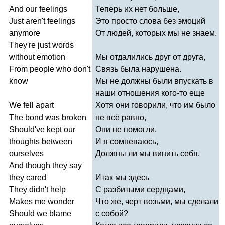
And
our
feelings
Теперь их нет больше,
Just
aren't
feelings
Это просто слова без эмоций
anymore
От людей, которых мы не знаем.
They're
just
words
without
emotion
Мы отдалились друг от друга,
From
people
who
don't
Связь была нарушена.
know
Мы не должны были впускать в
наши отношения кого-то еще
We
fell
apart
Хотя они говорили, что им было
The
bond
was
broken
не всё равно,
Should've
kept
our
Они не помогли.
thoughts
between
И я сомневаюсь,
ourselves
Должны ли мы винить себя.
And
though
they
say
they
cared
Итак мы здесь
They
didn't
help
С разбитыми сердцами,
Makes
me
wonder
Что же, черт возьми, мы сделали
Should
we
blame
с собой?