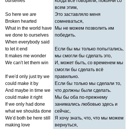
ourselves
Когда все говорили, покончи со
всем этим,
So
here
we
are
Это заставляло меня
Broken
hearted
сомневаться,
What
in
the
world
have
Мы не можем позволить им
we
done
to
ourselves
победить.
When
everybody
said
to
let
it
end
Если бы мы только попытались,
It
makes
me
wonder
мы смогли бы сделать это,
We
can't
let
them
win
И, может быть, со временем мы
смогли бы сделать всё
If
we'd
only
just
try
we
правильно.
could
make
it
by
Если бы только мы сделали то,
And
maybe
in
time
we
что должны были сделать.
could
make
it
right
Мы бы оба по-прежнему
If
we
only
had
done
занимались любовью здесь и
what
we
shoulda
done
сейчас,
We'd
both
be
here
still
Я хочу знать, что, что мы можем
making
love
вернуться,