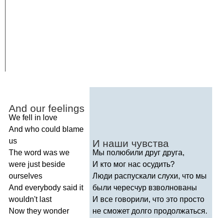
And
our
feelings
We
fell
in
love
And
who
could
blame
us
И наши чувства
The
word
was
we
Мы полюбили друг друга,
were
just
beside
И кто мог нас осудить?
ourselves
Люди распускали слухи, что мы
And
everybody
said
it
были чересчур взволнованы
wouldn't
last
И все говорили, что это просто
Now
they
wonder
не сможет долго продолжаться.