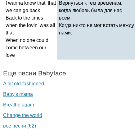
I
wanna
know
that
,
that
Вернуться к тем временам,
we
can
go
back
когда любовь была для нас
Back
to
the
times
всем,
when
the
lovin'
was
all
Когда никто не мог встать между
that
нами.
When
no
one
could
come
between
our
love
Еще песни
Babyface
A bit old-fashioned
Baby's mama
Breathe again
Change the world
все песни (62)