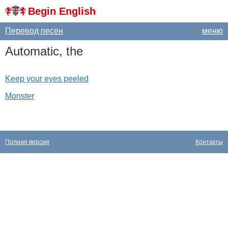
Begin English
Перевод песен
меню
Automatic
,
the
Keep your eyes peeled
Monster
Полная версия
Контакты