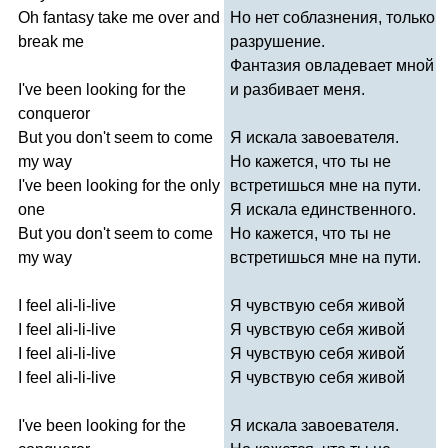
Oh
fantasy
take
me
over
and
Но нет соблазнения, только
break
me
разрушение.
Фантазия овладевает мной
I've
been
looking
for
the
и разбивает меня.
conqueror
But
you
don't
seem
to
come
Я искала завоевателя.
my
way
Но кажется, что ты не
I've
been
looking
for
the
only
встретишься мне на пути.
one
Я искала единственного.
But
you
don't
seem
to
come
Но кажется, что ты не
my
way
встретишься мне на пути.
I
feel
ali-li-live
Я чувствую себя живой
I
feel
ali-li-live
Я чувствую себя живой
I
feel
ali-li-live
Я чувствую себя живой
I
feel
ali-li-live
Я чувствую себя живой
I've
been
looking
for
the
Я искала завоевателя.