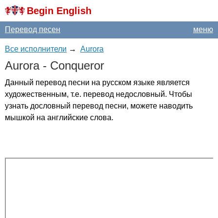
Begin English
Перевод песен
меню
Все исполнители
→
Aurora
Aurora
-
Conqueror
Данный перевод песни на русском языке является
художественным, т.е. перевод недословный. Чтобы
узнать дословный перевод песни, можете наводить
мышкой на английские слова.