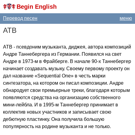
Begin English
Перевод песен
меню
ATB
ATB
- псевдоним музыканта, диджея, автора композиций
Андре Таннебергера из Германии. Появился на свет
Андре в 1973-м в Фрайберге. В начале 90-х Таннебергер
начинает создавать музыку. Своему первому проекту он
дал название «
Sequential
One
» в честь марки
синтезатора, на котором он писал композиции. Андре
обнародует свои премьерные треки, благодаря которым
появляются средства на организацию собственного
мини-лейбла. И в 1995-м Таннебергер принимает в
коллектив новых участников и записывает свою
дебютную пластинку. Она получила большую
популярность на родине музыканта и не только.