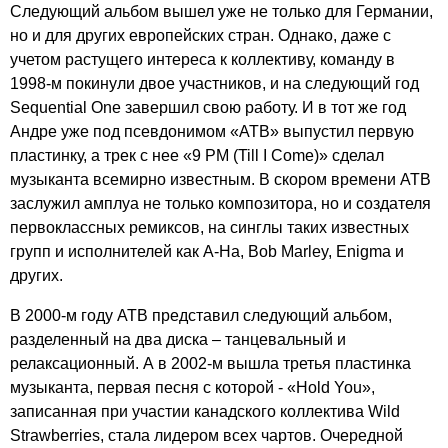
Следующий альбом вышел уже не только для Германии,
но и для других европейских стран. Однако, даже с
учетом растущего интереса к коллективу, команду в
1998-м покинули двое участников, и на следующий год
Sequential
One
завершил свою работу. И в тот же год
Андре уже под псевдонимом «
ATB
» выпустил первую
пластинку, а трек с нее «9
PM
(
Till
I
Come
)» сделал
музыканта всемирно известным. В скором времени АТВ
заслужил амплуа не только композитора, но и создателя
первоклассных ремиксов, на синглы таких известных
групп и исполнителей как
A-Ha
,
Bob
Marley
,
Enigma
и
других.
В 2000-м году АТВ представил следующий альбом,
разделенный на два диска – танцевальный и
релаксационный. А в 2002-м вышла третья пластинка
музыканта, первая песня с которой - «
Hold
You
»,
записанная при участии канадского коллектива
Wild
Strawberries
, стала лидером всех чартов. Очередной