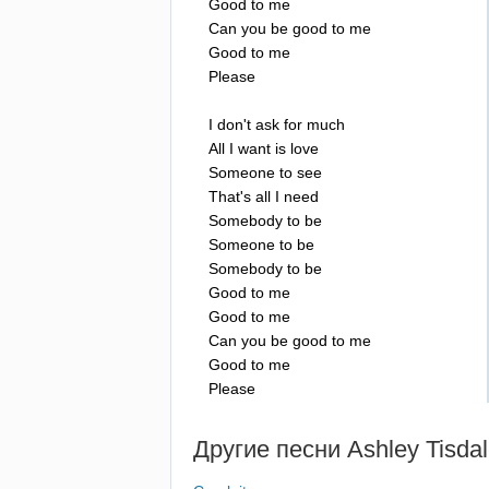
Good
to
me
Can
you
be
good
to
me
Good
to
me
Please
I
don't
ask
for
much
All
I
want
is
love
Someone
to
see
That's
all
I
need
Somebody
to
be
Someone
to
be
Somebody
to
be
Good
to
me
Good
to
me
Can
you
be
good
to
me
Good
to
me
Please
Другие песни
Ashley
Tisda