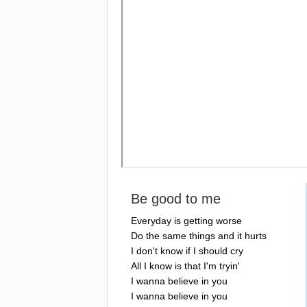
Be
good
to
me
Everyday
is
getting
worse
Do
the
same
things
and
it
hurts
I
don't
know
if
I
should
cry
All
I
know
is
that
I'm
tryin'
I
wanna
believe
in
you
I
wanna
believe
in
you