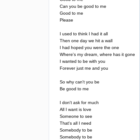
Can
you
be
good
to
me
Good
to
me
Please
I
used
to
think
I
had
it
all
Then
one
day
we
hit
a
wall
I
had
hoped
you
were
the
one
Where's
my
dream
,
where
has
it
gone
I
wanted
to
be
with
you
Forever
just
me
and
you
So
why
can't
you
be
Be
good
to
me
I
don't
ask
for
much
All
I
want
is
love
Someone
to
see
That's
all
I
need
Somebody
to
be
Somebody
to
be