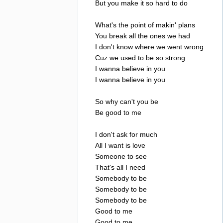
But
you
make
it
so
hard
to
do
What's
the
point
of
makin'
plans
You
break
all
the
ones
we
had
I
don't
know
where
we
went
wrong
Cuz
we
used
to
be
so
strong
I
wanna
believe
in
you
I
wanna
believe
in
you
So
why
can't
you
be
Be
good
to
me
I
don't
ask
for
much
All
I
want
is
love
Someone
to
see
That's
all
I
need
Somebody
to
be
Somebody
to
be
Somebody
to
be
Good
to
me
Good
to
me