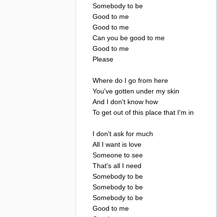
Somebody
to
be
Good
to
me
Good
to
me
Can
you
be
good
to
me
Good
to
me
Please
Where
do
I
go
from
here
You've
gotten
under
my
skin
And
I
don't
know
how
To
get
out
of
this
place
that
I'm
in
I
don't
ask
for
much
All
I
want
is
love
Someone
to
see
That's
all
I
need
Somebody
to
be
Somebody
to
be
Somebody
to
be
Good
to
me