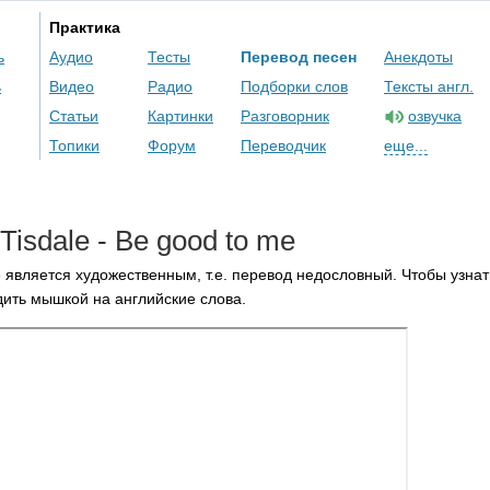
Практика
ь
Аудио
Тесты
Перевод песен
Анекдоты
ь
Видео
Радио
Подборки слов
Тексты англ.
Статьи
Картинки
Разговорник
озвучка
Топики
Форум
Переводчик
еще...
Tisdale
-
Be
good
to
me
 является художественным, т.е. перевод недословный. Чтобы узнат
ить мышкой на английские слова.