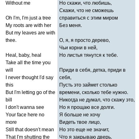
Without
me
Но скажи, что любишь,
Скажи, что не сможешь
Oh
I'm
,
I'm
just
a
tree
справиться с этим миром
My
roots
are
with
her
Без меня.
But
my
leaves
are
with
thee
.
О, я, я просто дерево,
Чьи корни в ней,
Heal
,
baby
,
heal
Но листья тянутся к тебе.
Take
all
the
time
you
will
Приди в себя, детка, приди в
I
never
thought
I'd
say
себя,
this
Пусть это займет столько
But
I'm
letting
go
of
the
времени, сколько тебе нужно.
bill
Никогда не думал, что скажу это,
I
don't
wanna
see
Но я прощаю все долги.
Your
face
here
no
Я больше не хочу
more
Видеть твое лицо,
Still
that
doesn't
mean
Но это еще не значит,
That
I'm
shutting
the
Что я закрываю дверь.