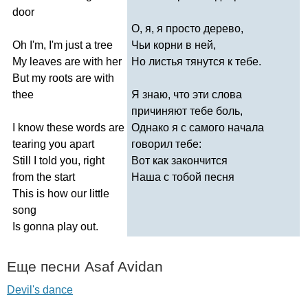
door
О, я, я просто дерево,
Oh
I'm
,
I'm
just
a
tree
Чьи корни в ней,
My
leaves
are
with
her
Но листья тянутся к тебе.
But
my
roots
are
with
thee
Я знаю, что эти слова
причиняют тебе боль,
I
know
these
words
are
Однако я с самого начала
tearing
you
apart
говорил тебе:
Still
I
told
you
,
right
Вот как закончится
from
the
start
Наша с тобой песня
This
is
how
our
little
song
Is
gonna
play
out
.
Еще песни
Asaf
Avidan
Devil's dance