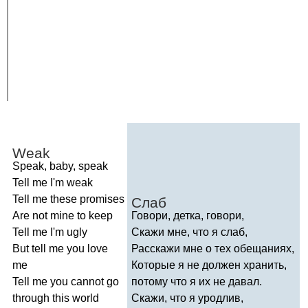
Weak
Speak
,
baby
,
speak
Tell
me
I'm
weak
Tell
me
these
promises
Слаб
Are
not
mine
to
keep
Говори, детка, говори,
Tell
me
I'm
ugly
Скажи мне, что я слаб,
But
tell
me
you
love
Расскажи мне о тех обещаниях,
me
Которые я не должен хранить,
Tell
me
you
cannot
go
потому что я их не давал.
through
this
world
Скажи, что я уродлив,