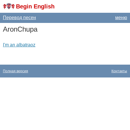
Begin English
Перевод песен
меню
AronChupa
I'm an albatraoz
Полная версия
Контакты