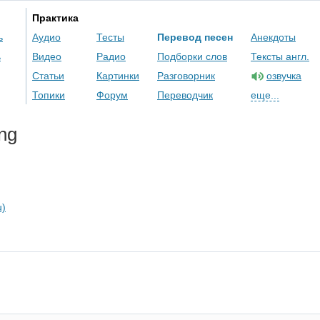
Практика
ь
Аудио
Тесты
Перевод песен
Анекдоты
ь
Видео
Радио
Подборки слов
Тексты англ.
Статьи
Картинки
Разговорник
озвучка
Топики
Форум
Переводчик
еще...
ng
u)