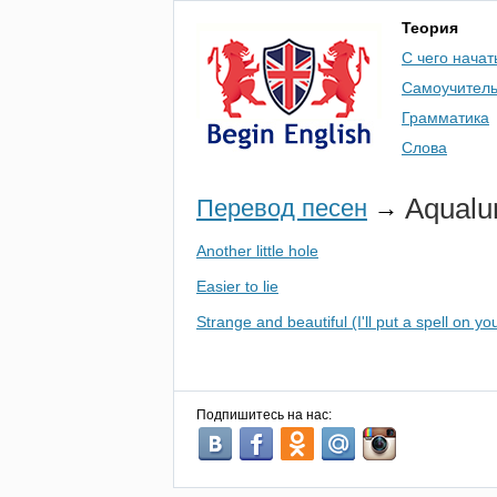
Теория
С чего начат
Самоучител
Грамматика
Слова
Aqualu
Перевод песен
→
Another little hole
Easier to lie
Strange and beautiful (I'll put a spell on yo
Подпишитесь на нас: