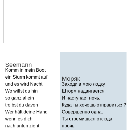
Seemann
Komm
in
mein
Boot
ein
Sturm
kommt
auf
Моряк
und
es
wird
Nacht
Заходи в мою лодку,
Wo
willst
du
hin
Шторм надвигается,
so
ganz
allein
И наступает ночь.
treibst
du
davon
Куда ты хочешь отправиться?
Wer
h
ä
lt
deine
Hand
Совершенно одна,
wenn
es
dich
Ты стремишься отсюда
nach
unten
zieht
прочь.