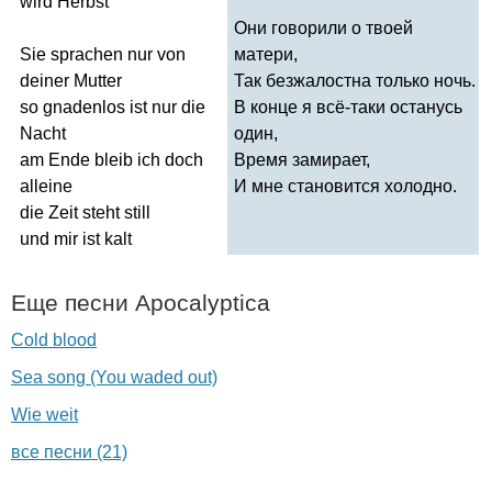
wird
Herbst
Они говорили о твоей
Sie
sprachen
nur
von
матери,
deiner
Mutter
Так безжалостна только ночь.
so
gnadenlos
ist
nur
die
В конце я всё-таки останусь
Nacht
один,
am
Ende
bleib
ich
doch
Время замирает,
alleine
И мне становится холодно.
die
Zeit
steht
still
und
mir
ist
kalt
Еще песни
Apocalyptica
Cold blood
Sea song (You waded out)
Wie weit
все песни (21)