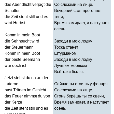
das
Abendlicht
verjagt
die
Со слезами на лице,
Schatten
Вечерний свет прогоняет
die
Zeit
steht
still
und
es
тени,
wird
Herbst
Время замирает, и наступает
осень.
Komm
in
mein
Boot
die
Sehnsucht
wird
Заходи в мою лодку,
der
Steuermann
Тоска станет
Komm
in
mein
Boot
Штурманом,
der
beste
Seemann
Заходи в мою лодку,
war
doch
ich
Лучшим моряком
Всё-таки был я.
Jetzt
stehst
du
da
an
der
Laterne
Сейчас ты стоишь у фонаря
hast
Tr
ä
nen
im
Gesicht
Со слезами на лице,
das
Feuer
nimmst
du
von
Огонь берёшь ты со свечи,
der
Kerze
Время замирает, и наступает
die
Zeit
steht
still
und
es
осень.