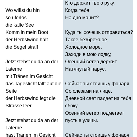
Кто держит твою руку,
Wo
willst
du
hin
Когда тебя
so
uferlos
На дно манит?
die
kalte
See
Komm
in
mein
Boot
Куда ты хочешь отправиться?
der
Herbstwind
h
ä
lt
Такое безбрежное,
die
Segel
straff
Холодное море.
Заходи в мою лодку,
Jetzt
stehst
du
da
an
der
Осенний ветер держит
Laterne
Натянутый парус.
mit
Tr
ä
nen
im
Gesicht
das
Tageslicht
f
ä
llt
auf
die
Сейчас ты стоишь у фонаря
Seite
Со слезами на лице,
der
Herbstwind
fegt
die
Дневной свет падает на тебя
Strasse
leer
сбоку,
Осенний ветер подметает
Jetzt
stehst
du
da
an
der
пустые улицы.
Laterne
hast
Tr
ä
nen
im
Gesicht
Сейчас ты стоишь у фонаря