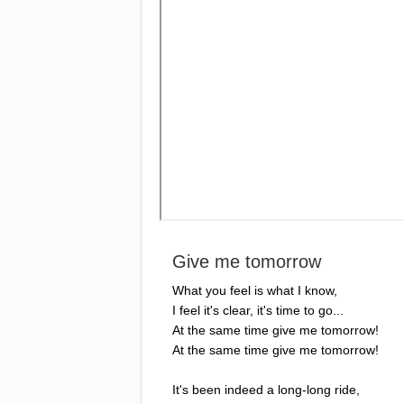
Give
me
tomorrow
What
you
feel
is
what
I
know
,
I
feel
it's
clear
,
it's
time
to
go
...
At
the
same
time
give
me
tomorrow
!
At
the
same
time
give
me
tomorrow
!
It's
been
indeed
a
long-long
ride
,