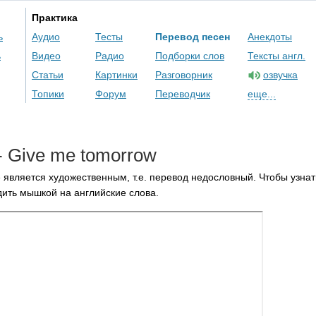
Практика
ь
Аудио
Тесты
Перевод песен
Анекдоты
ь
Видео
Радио
Подборки слов
Тексты англ.
Статьи
Картинки
Разговорник
озвучка
Топики
Форум
Переводчик
еще...
-
Give
me
tomorrow
 является художественным, т.е. перевод недословный. Чтобы узнат
ить мышкой на английские слова.