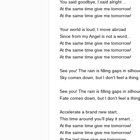
You
said
goodbye
,
I
said
alright
...
At
the
same
time
give
me
tomorrow
!
At
the
same
time
give
me
tomorrow
!
Your
world
is
loud
,
I
move
abroad
Since
from
my
Angel
is
not
a
word
...
At
the
same
time
give
me
tomorrow
!
At
the
same
time
give
me
tomorrow
!
At
the
same
time
give
me
tomorrow
!
See
you
!
The
rain
is
filling
gaps
in
silhou
Sky
comes
down
,
but
I
don't
feel
a
thing
.
See
you
!
The
rain
is
filling
gaps
in
silhou
Fate
comes
down
,
but
I
don't
feel
a
thin
Accelerate
a
brand
new
start
,
This
time
around
you'll
play
it
smart
...
At
the
same
time
give
me
tomorrow
!
At
the
same
time
give
me
tomorrow
!
At
the
last
time
give
me
tomorrow
...