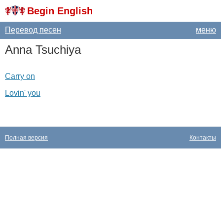
Begin English
Перевод песен
меню
Anna
Tsuchiya
Carry on
Lovin' you
Полная версия
Контакты