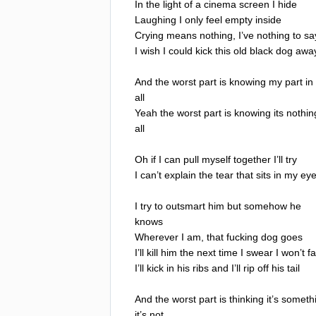
In
the
light
of
a
cinema
screen
I
hide
Laughing
I
only
feel
empty
inside
Crying
means
nothing
,
I
’
ve
nothing
to
sa
I
wish
I
could
kick
this
old
black
dog
awa
And
the
worst
part
is
knowing
my
part
in
all
Yeah
the
worst
part
is
knowing
its
nothin
all
Oh
if
I
can
pull
myself
together
I
’
ll
try
I
can
’
t
explain
the
tear
that
sits
in
my
ey
I
try
to
outsmart
him
but
somehow
he
knows
Wherever
I
am
,
that
fucking
dog
goes
I
’
ll
kill
him
the
next
time
I
swear
I
won
’
t
fa
I
’
ll
kick
in
his
ribs
and
I
’
ll
rip
off
his
tail
And
the
worst
part
is
thinking
it
’
s
someth
it
’
s
not