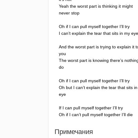
Yeah
the
worst
part
is
thinking
it
might
never
stop
Oh
if
I
can
pull
myself
together
I
’
ll
try
I
can
’
t
explain
the
tear
that
sits
in
my
ey
And
the
worst
part
is
trying
to
explain
it
t
you
The
worst
part
is
knowing
there
’
s
nothin
do
Oh
if
I
can
pull
myself
together
I
’
ll
try
Oh
but
I
can
’
t
explain
the
tear
that
sits
in
eye
If
I
can
pull
myself
together
I
’
ll
try
Oh
if
I
can
’
t
pull
myself
together
I
’
ll
die
Примечания