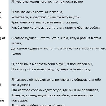
Я чувствую холод чего-то, что приносит ветер
y
Я скрываюсь в свете киноэкрана,
y
Усмехаясь, я чувствую лишь пустоту внутри,
Крик ничего не значит, мне нечего сказать,
it
Как бы мне хотелось прогнать эту старую чёрную собаку
g
at
А самое худшее – это то, что я знаю, какую роль я в этом
играю,
Да, самое худшее – это то, что я знаю, что в этом нет ничег
такого
e
О, если бы я мог взять себя в руки, я попытался бы,
Я не могу объяснить слезу, сидящую в моём глазу
Я пытаюсь её перехитрить, но каким-то образом она обо
il
всём узнаёт,
Эта чёртова собака ходит везде, где бы я ни появлялся,
Клянусь, в следующий раз я её убью, мне ничего не
ing
помешает,
Я пну её в рёбра и вырву ей хвост