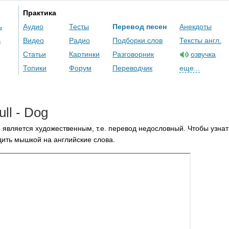
Практика
ь
Аудио
Тесты
Перевод песен
Анекдоты
ь
Видео
Радио
Подборки слов
Тексты англ.
Статьи
Картинки
Разговорник
озвучка
Топики
Форум
Переводчик
еще...
ull
-
Dog
 является художественным, т.е. перевод недословный. Чтобы узнат
ить мышкой на английские слова.