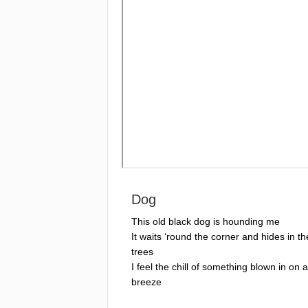
Dog
This
old
black
dog
is
hounding
me
It
waits
‘
round
the
corner
and
hides
in
th
trees
I
feel
the
chill
of
something
blown
in
on
a
breeze