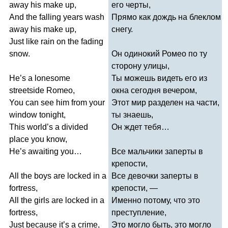
away
his
make
up
,
его черты,
And
the
falling
years
wash
Прямо как дождь на блеклом
away
his
make
up
,
снегу.
Just
like
rain
on
the
fading
snow
.
Он одинокий Ромео по ту
сторону улицы,
He
’
s
a
lonesome
Ты можешь видеть его из
streetside
Romeo
,
окна сегодня вечером,
You
can
see
him
from
your
Этот мир разделен на части,
window
tonight
,
ты знаешь,
This
world
’
s
a
divided
Он ждет тебя…
place
you
know
,
He
’
s
awaiting
you
…
Все мальчики заперты в
крепости,
All
the
boys
are
locked
in
a
Все девочки заперты в
fortress
,
крепости, ―
All
the
girls
are
locked
in
a
Именно потому, что это
fortress
,
преступление,
Just
because
it
’
s
a
crime
,
Это могло быть, это могло