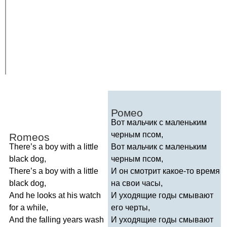
Ромео
Вот мальчик с маленьким
черным псом,
Romeos
There
’
s
a
boy
with
a
little
Вот мальчик с маленьким
black
dog
,
черным псом,
There
’
s
a
boy
with
a
little
И он смотрит какое-то время
black
dog
,
на свои часы,
And
he
looks
at
his
watch
И уходящие годы смывают
for
a
while
,
его черты,
And
the
falling
years
wash
И уходящие годы смывают