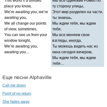
This
world
’
s
a
divided
Мы все одинокие Ромео по
place
you
know
,
ту сторону улицы,
We
’
re
awaiting
you
,
we
’
re
Этот мир разделен на части,
awaiting
you
,
ты знаешь,
We
all
change
our
points
Мы ждем тебя, мы ждем
of
view
,
sometimes
,
тебя,
You
can
see
us
from
your
Мы все меняем свои
window
tonight
,
взгляды, иногда,
We
’
re
awaiting
you
,
Ты можешь видеть нас из
awaiting
you
…
окна сегодня вечером,
Мы ждем тебя, мы ждем
тебя…
Еще песни
Alphaville
Call me down
Point of no return
She fades away