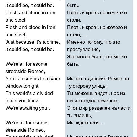
It
could
be
,
it
could
be
.
быть.
Flesh
and
blood
in
iron
Плоть и кровь на железе и
and
steel
,
стали,
Flesh
and
blood
in
iron
Плоть и кровь на железе и
and
steel
,
стали, ―
Just
because
it
’
s
a
crime
,
Именно потому, что это
It
could
be
,
it
could
be
.
преступление,
Это могло быть, это могло
We
’
re
all
lonesome
быть.
streetside
Romeo
,
You
can
see
us
from
your
Мы все одинокие Ромео по
window
tonight
,
ту сторону улицы,
This
world
’
s
a
divided
Ты можешь видеть нас из
place
you
know
,
окна сегодня вечером,
We
’
re
awaiting
you
…
Этот мир разделен на части,
ты знаешь,
We
’
re
all
lonesome
Мы ждем тебя…
streetside
Romeo
,