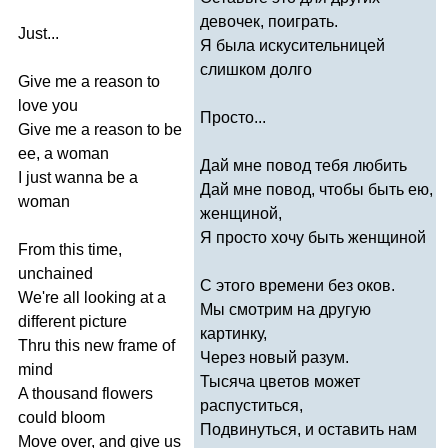
девочек, поиграть.
Just
...
Я была искусительницей
слишком долго
Give
me
a
reason
to
love
you
Просто...
Give
me
a
reason
to
be
ee
,
a
woman
Дай мне повод тебя любить
I
just
wanna
be
a
Дай мне повод, чтобы быть
e
ю,
woman
женщиной,
Я просто хочу быть женщиной
From
this
time
,
unchained
С этого времени без оков.
We're
all
looking
at
a
Мы смотрим на другую
different
picture
картинку,
Thru
this
new
frame
of
Через новый разум.
mind
Тысяча цветов может
A
thousand
flowers
распуститься,
could
bloom
Подвинуться, и оставить нам
Move
over
,
and
give
us