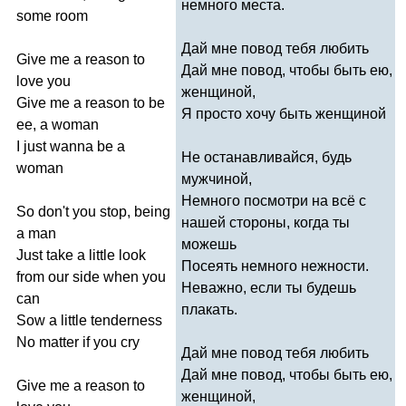
немного места.
some
room
Дай мне повод тебя любить
Give
me
a
reason
to
Дай мне повод, чтобы быть
e
ю,
love
you
женщиной,
Give
me
a
reason
to
be
Я просто хочу быть женщиной
ee
,
a
woman
I
just
wanna
be
a
Не останавливайся, будь
woman
мужчиной,
Немного посмотри на всё с
So
don't
you
stop
,
being
нашей стороны, когда ты
a
man
можешь
Just
take
a
little
look
Посеять немного нежности.
from
our
side
when
you
Неважно, если ты будешь
can
плакать.
Sow
a
little
tenderness
No
matter
if
you
cry
Дай мне повод тебя любить
Дай мне повод, чтобы быть
e
ю,
Give
me
a
reason
to
женщиной,