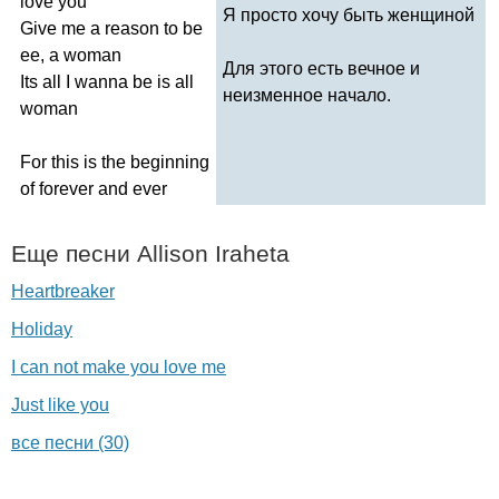
love
you
Я просто хочу быть женщиной
Give
me
a
reason
to
be
ee
,
a
woman
Для этого есть вечное и
Its
all
I
wanna
be
is
all
неизменное начало.
woman
For
this
is
the
beginning
of
forever
and
ever
Еще песни
Allison
Iraheta
Heartbreaker
Holiday
I can not make you love me
Just like you
все песни (30)