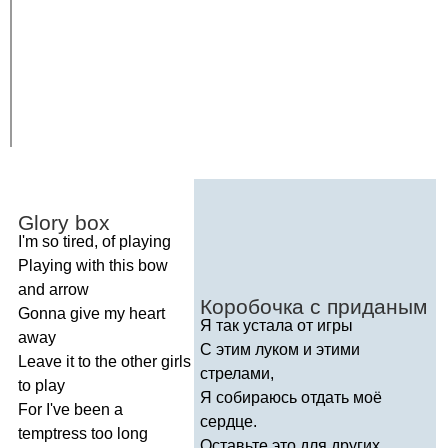
Glory
box
I'm
so
tired
,
of
playing
Playing
with
this
bow
and
arrow
Коробочка с приданым
Gonna
give
my
heart
Я так устала от игры
away
С этим луком и этими
Leave
it
to
the
other
girls
стрелами,
to
play
Я собираюсь отдать моё
For
I've
been
a
сердце.
temptress
too
long
Оставьте это для других