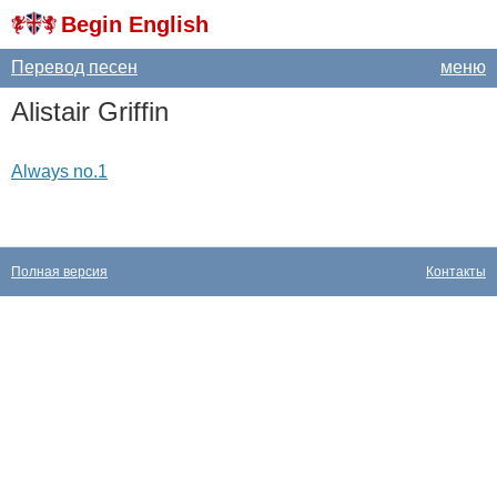
Begin English
Перевод песен
меню
Alistair
Griffin
Always no.1
Полная версия
Контакты