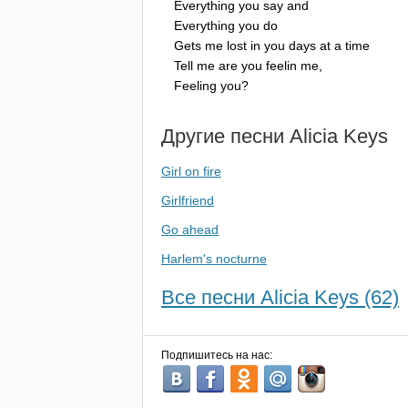
Everything
you
say
and
Everything
you
do
Gets
me
lost
in
you
days
at
a
time
Tell
me
are
you
feelin
me
,
Feeling
you
?
Другие песни
Alicia
Keys
Girl on fire
Girlfriend
Go ahead
Harlem's nocturne
Все песни Alicia Keys (62)
Подпишитесь на нас: