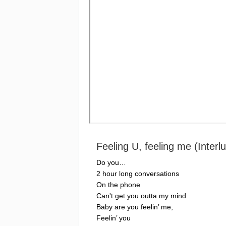
Feeling
U
,
feeling
me
(
Interl
Do
you
…
2
hour
long
conversations
On
the
phone
Can't
get
you
outta
my
mind
Baby
are
you
feelin
’
me
,
Feelin
’
you