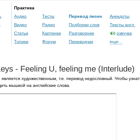
Практика
ь
Аудио
Тесты
Перевод песен
Анекдоты
ь
Видео
Радио
Подборки слов
Тексты англ.
Статьи
Картинки
Разговорник
озвучка
Топики
Форум
Переводчик
еще...
eys
-
Feeling
U
,
feeling
me
(
Interlude
)
 является художественным, т.е. перевод недословный. Чтобы узнат
ить мышкой на английские слова.