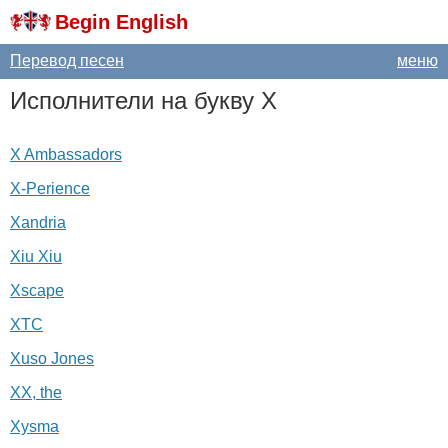
Begin English
Перевод песен
меню
Исполнители на букву
X
X Ambassadors
X-Perience
Xandria
Xiu Xiu
Xscape
XTC
Xuso Jones
XX, the
Xysma