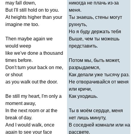
may
fall
down
,
никогда не плачь из-за
But
I'll
still
hold
on
to
you
.
меня.
At
heights
higher
than
your
Ты знаешь, стены могут
imagine
me
too
.
рухнуть,
Но я буду держать тебя
Then
maybe
again
we
Выше, чем ты можешь
would
weep
представить.
like
we've
done
a
thousand
times
before
.
Потом мы, быть может,
Don't
turn
your
back
on
me
,
разрыдаемся,
or
shout
Как делали уже тысячу раз.
as
you
walk
out
the
door
.
Не отворачивайся от меня
или кричи,
Be
still
my
heart
,
I'm
only
a
Как уходишь.
moment
away
,
In
the
next
room
or
at
the
Ты в моём сердце, меня
break
of
day
.
нет лишь минуту,
And
I
would
walk
,
once
В соседней комнали или на
again
to
see
your
face
рассвете.