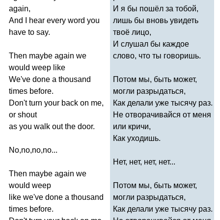
again
,
И я бы пошёл за тобой,
And
I
hear
every
word
you
лишь бы вновь увидеть
have
to
say
.
твоё лицо,
И слушал бы каждое
Then
maybe
again
we
слово, что ты говоришь.
would
weep
like
We've
done
a
thousand
Потом мы, быть может,
times
before
.
могли разрыдаться,
Don't
turn
your
back
on
me
,
Как делали уже тысячу раз.
or
shout
Не отворачивайся от меня
as
you
walk
out
the
door
.
или кричи,
Как уходишь.
No
,
no
,
no
,
no
...
Нет, нет, нет, нет...
Then
maybe
again
we
would
weep
Потом мы, быть может,
like
we've
done
a
thousand
могли разрыдаться,
times
before
.
Как делали уже тысячу раз.