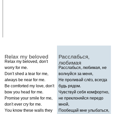
Relax
my
beloved
Расслабься,
Relax
my
beloved
,
don't
любимая
worry
for
me
.
Расслабься, любимая, не
Don't
shed
a
tear
for
me
,
волнуйся за меня,
always
be
near
for
me
.
Не проливай слёз, всегда
Be
comforted
my
love
,
don't
будь рядом.
bow
you
head
for
me
.
Чувствуй себя комфортно,
Promise
your
smile
for
me
,
не преклоняйся передо
don't
ever
cry
for
me
.
мной,
You
know
these
walls
they
Пообещай мне улыбаться,