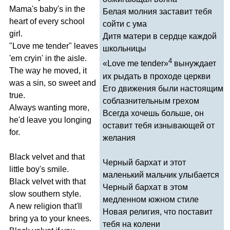
Mama's
baby's
in
the
Белая молния заставит тебя
heart
of
every
school
сойти с ума
girl
.
Дитя матери в сердце каждой
"
Love
me
tender
"
leaves
школьницы
'
em
cryin'
in
the
aisle
.
4
«
Love
me
tender
»
вынуждает
The
way
he
moved
,
it
их рыдать в проходе церкви
was
a
sin
,
so
sweet
and
Его движения были настоящим
true
.
соблазнительным грехом
Always
wanting
more
,
Всегда хочешь больше, он
he'd
leave
you
longing
оставит тебя изнывающей от
for
.
желания
Black
velvet
and
that
Черный бархат и этот
little
boy's
smile
.
маленький мальчик улыбается
Black
velvet
with
that
Черный бархат в этом
slow
southern
style
.
медленном южном стиле
A
new
religion
that'll
Новая религия, что поставит
bring
ya
to
your
knees
.
тебя на колени