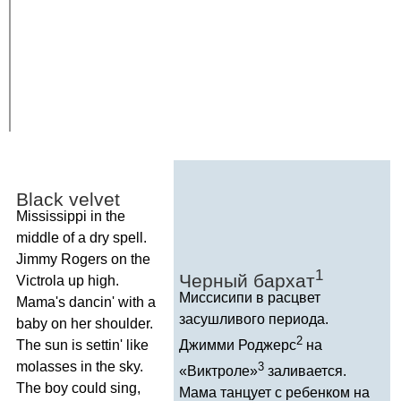
Black
velvet
Mississippi
in
the
middle
of
a
dry
spell
.
Jimmy
Rogers
on
the
1
Черный бархат
Victrola
up
high
.
Миссисипи в расцвет
Mama's
dancin'
with
a
засушливого периода.
baby
on
her
shoulder
.
2
The
sun
is
settin'
like
Джимми Роджерс
на
molasses
in
the
sky
.
3
«Виктроле»
заливается.
The
boy
could
sing
,
Мама танцует с ребенком на