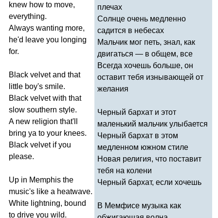
knew
how
to
move
,
плечах
everything
.
Солнце очень медленно
Always
wanting
more
,
садится в небесах
he'd
leave
you
longing
Мальчик мог петь, знал, как
for
.
двигаться — в общем, все
Всегда хочешь больше, он
Black
velvet
and
that
оставит тебя изнывающей от
little
boy's
smile
.
желания
Black
velvet
with
that
slow
southern
style
.
Черный бархат и этот
A
new
religion
that'll
маленький мальчик улыбается
bring
ya
to
your
knees
.
Черный бархат в этом
Black
velvet
if
you
медленном южном стиле
please
.
Новая религия, что поставит
тебя на колени
Up
in
Memphis
the
Черный бархат, если хочешь
music's
like
a
heatwave
.
White
lightning
,
bound
В Мемфисе музыка как
to
drive
you
wild
.
обжигающая волна