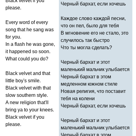
Black
velvet
if
you
Черный бархат, если хочешь
please
.
Каждое слово каждой песни,
Every
word
of
every
что он пел, было для тебя
song
that
he
sang
was
В мгновение его не стало, это
for
you
.
случилось так быстро
In
a
flash
he
was
gone
,
Что ты могла сделать?
it
happened
so
soon
.
What
could
you
do
?
Черный бархат и этот
маленький мальчик улыбается
Black
velvet
and
that
Черный бархат в этом
little
boy's
smile
.
медленном южном стиле
Black
velvet
with
that
Новая религия, что поставит
slow
southern
style
.
тебя на колени
A
new
religion
that'll
Черный бархат, если хочешь
bring
ya
to
your
knees
.
Black
velvet
if
you
Черный бархат и этот
please
.
маленький мальчик улыбается
Черный бархат в этом