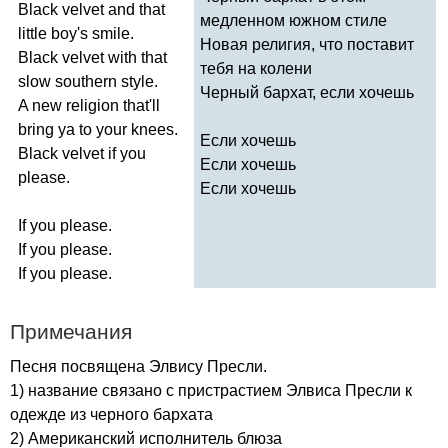
Black
velvet
and
that
медленном южном стиле
little
boy's
smile
.
Новая религия, что поставит
Black
velvet
with
that
тебя на колени
slow
southern
style
.
Черный бархат, если хочешь
A
new
religion
that'll
bring
ya
to
your
knees
.
Если хочешь
Black
velvet
if
you
Если хочешь
please
.
Если хочешь
If
you
please
.
If
you
please
.
If
you
please
.
Примечания
Песня посвящена Элвису Пресли.
1) название связано с пристрастием Элвиса Пресли к
одежде из черного бархата
2) Американский исполнитель блюза