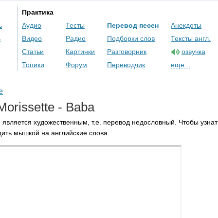
Практика
ь
Аудио
Тесты
Перевод песен
Анекдоты
ь
Видео
Радио
Подборки слов
Тексты англ.
Статьи
Картинки
Разговорник
озвучка
Топики
Форум
Переводчик
еще...
e
Morissette
-
Baba
 является художественным, т.е. перевод недословный. Чтобы узнат
ить мышкой на английские слова.