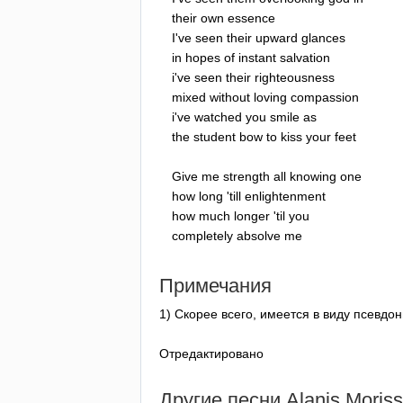
their
own
essence
I've
seen
their
upward
glances
in
hopes
of
instant
salvation
i've
seen
their
righteousness
mixed
without
loving
compassion
i've
watched
you
smile
as
the
student
bow
to
kiss
your
feet
Give
me
strength
all
knowing
one
how
long
'
till
enlightenment
how
much
longer
'
til
you
completely
absolve
me
Примечания
1) Скорее всего, имеется в виду псевдо
Отредактировано
Другие песни
Alanis
Moriss