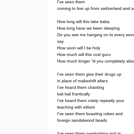
I've
seen
them
coming
to
line
up
from
switzerland
and
a
How
long
will
this
take
baba
How
long
have
we
been
sleeping
Do
you
see
me
hanging
on
to
every
wor
say
How
soon
will
I
be
holy
How
much
will
this
cost
guru
How
much
longer
'
til
you
completely
abs
I've
seen
them
give
their
drugs
up
in
place
of
makeshift
altars
I've
heard
them
chanting
kali
kali
frantically
I've
heard
them
rotely
repeatly
your
teaching
with
elitism
I've
seen
them
boasting
robes
and
foreign
sandalwood
beads
I've
seen
them
overlooking
god
in