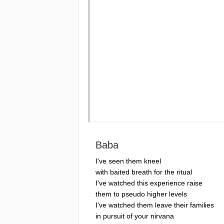
Baba
I've
seen
them
kneel
with
baited
breath
for
the
ritual
I've
watched
this
experience
raise
them
to
pseudo
higher
levels
I've
watched
them
leave
their
families
in
pursuit
of
your
nirvana