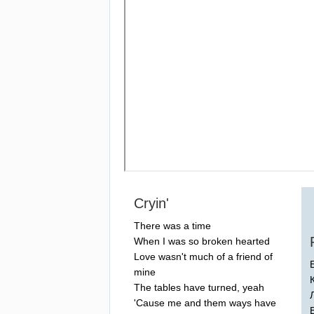
Cryin'
There
was
a
time
When
I
was
so
broken
hearted
Love
wasn't
much
of
a
friend
of
mine
The
tables
have
turned
,
yeah
'
Cause
me
and
them
ways
have