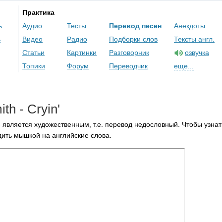
Практика
ь
Аудио
Тесты
Перевод песен
Анекдоты
ь
Видео
Радио
Подборки слов
Тексты англ.
Статьи
Картинки
Разговорник
озвучка
Топики
Форум
Переводчик
еще...
ith
-
Cryin'
 является художественным, т.е. перевод недословный. Чтобы узнат
ить мышкой на английские слова.