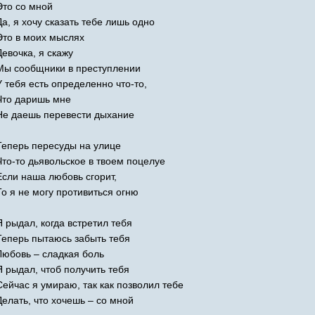
Это со мной
Да, я хочу сказать тебе лишь одно
Это в моих мыслях
Девочка, я скажу
Мы сообщники в преступлении
У тебя есть определенно что-то,
Что даришь мне
Не даешь перевести дыхание
Теперь пересуды на улице
Что-то дьявольское в твоем поцелуе
Если наша любовь сгорит,
То я не могу противиться огню
Я рыдал, когда встретил тебя
Теперь пытаюсь забыть тебя
Любовь – сладкая боль
Я рыдал, чтоб получить тебя
Сейчас я умираю, так как позволил тебе
Делать, что хочешь – со мной