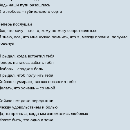
Ведь наши пути разошлись
Эта любовь – губительного сорта
Теперь послушай
Все, что хочу – кто-то, кому не могу сопротивляться
Я знаю, все, что мне нужно помнить, что я, между прочим, получил
поцелуй
Я рыдал, когда встретил тебя
Теперь пытаюсь забыть тебя
Любовь – сладкая боль
Я рыдал, чтоб получить тебя
Сейчас я умираю, так как позволил тебе
Делать, что хочешь – со мной
Сейчас нет даже передышки
Между удовольствием и болью
Да, ты кричала, когда мы занимались любовью
Может быть, это одно и тоже