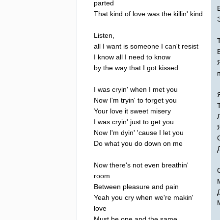
parted
That
kind
of
love
was
the
killin'
kind
Listen
,
all
I
want
is
someone
I
can't
resist
I
know
all
I
need
to
know
by
the
way
that
I
got
kissed
I
was
cryin'
when
I
met
you
Now
I'm
tryin'
to
forget
you
Your
love
it
sweet
misery
I
was
cryin'
just
to
get
you
Now
I'm
dyin'
'
cause
I
let
you
Do
what
you
do
down
on
me
Now
there's
not
even
breathin'
room
Between
pleasure
and
pain
Yeah
you
cry
when
we're
makin'
love
Must
be
one
and
the
same