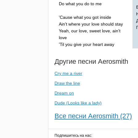
Do
what
you
do
to
me
'
Cause
what
you
got
inside
Ain't
where
your
love
should
stay
Yeah
,
our
love
,
sweet
love
,
ain't
love
'
Til
you
give
your
heart
away
Другие песни
Aerosmith
Cry me a river
Draw the line
Dream on
Dude (Looks like a lady)
Все песни Aerosmith (27)
Подпишитесь на нас: