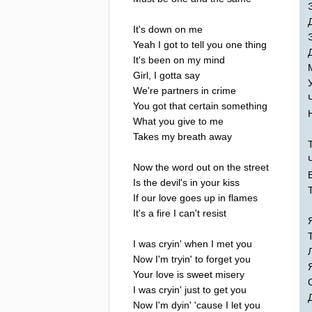
It's
down
on
me
Yeah
I
got
to
tell
you
one
thing
It's
been
on
my
mind
Girl
,
I
gotta
say
We're
partners
in
crime
You
got
that
certain
something
What
you
give
to
me
Takes
my
breath
away
Now
the
word
out
on
the
street
Is
the
devil's
in
your
kiss
If
our
love
goes
up
in
flames
It's
a
fire
I
can't
resist
I
was
cryin'
when
I
met
you
Now
I'm
tryin'
to
forget
you
Your
love
is
sweet
misery
I
was
cryin'
just
to
get
you
Now
I'm
dyin'
'
cause
I
let
you