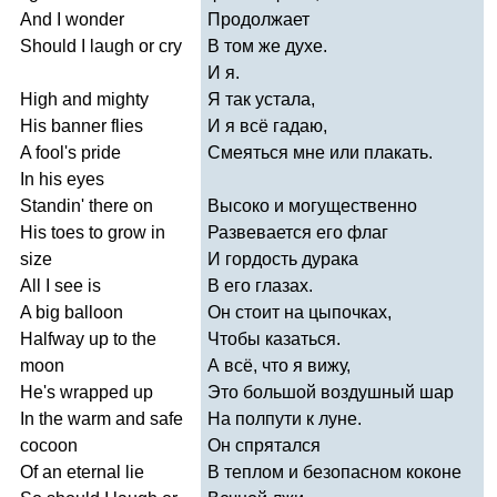
And
I
wonder
Продолжает
Should
I
laugh
or
cry
В том же духе.
И я.
High
and
mighty
Я так устала,
His
banner
flies
И я всё гадаю,
A
fool's
pride
Смеяться мне или плакать.
In
his
eyes
Standin'
there
on
Высоко и могущественно
His
toes
to
grow
in
Развевается его флаг
size
И гордость дурака
All
I
see
is
В его глазах.
A
big
balloon
Он стоит на цыпочках,
Halfway
up
to
the
Чтобы казаться.
moon
А всё, что я вижу,
He's
wrapped
up
Это большой воздушный шар
In
the
warm
and
safe
На полпути к луне.
cocoon
Он спрятался
Of
an
eternal
lie
В теплом и безопасном коконе