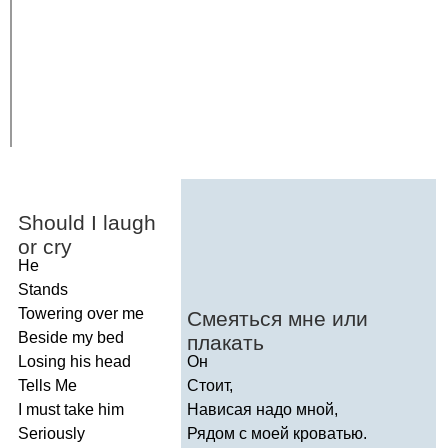
Should
I
laugh
or
cry
He
Stands
Towering
over
me
Смеяться мне или
Beside
my
bed
плакать
Losing
his
head
Он
Tells
Me
Стоит,
I
must
take
him
Нависая надо мной,
Seriously
Рядом с моей кроватью.