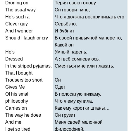
Droning
on
Теряя свою голову,
The
usual
way
Он говорит мне,
He's
such
a
Что я должна воспринимать его
Clever
guy
Серьёзно.
And
I
wonder
И бубнит
Should
I
laugh
or
cry
В своей привычной манере то,
Какой он
He's
Умный парень.
Dressed
А я всё сомневаюсь,
In
the
striped
pyjamas
.
Смеяться мне или плакать.
That
I
bought
Trousers
too
short
Он
Gives
Me
Одет
Of
his
small
В полосатую пижаму,
philosophy
Что я ему купила.
Carries
on
Как ему коротки штаны…
The
way
he
does
Он грузит
And
me
Меня своей мелочной
I
get
so
tired
философией,