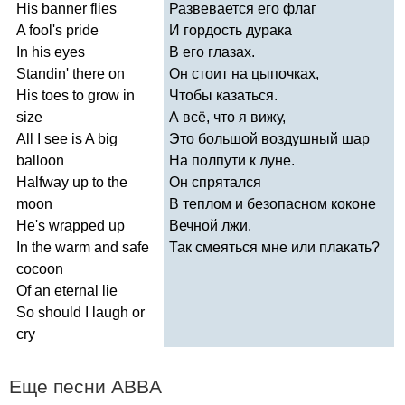
His
banner
flies
Развевается его флаг
A
fool's
pride
И гордость дурака
In
his
eyes
В его глазах.
Standin'
there
on
Он стоит на цыпочках,
His
toes
to
grow
in
Чтобы казаться.
size
А всё, что я вижу,
All
I
see
is
A
big
Это большой воздушный шар
balloon
На полпути к луне.
Halfway
up
to
the
Он спрятался
moon
В теплом и безопасном коконе
He's
wrapped
up
Вечной лжи.
In
the
warm
and
safe
Так смеяться мне или плакать?
cocoon
Of
an
eternal
lie
So
should
I
laugh
or
cry
Еще песни
ABBA