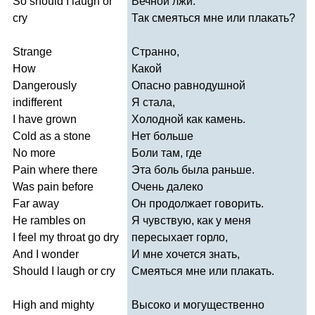
So
should
I
laugh
or
Вечной лжи.
cry
Так смеяться мне или плакать?
Strange
Странно,
How
Какой
Dangerously
Опасно равнодушной
indifferent
Я стала,
I
have
grown
Холодной как камень.
Cold
as
a
stone
Нет больше
No
more
Боли там, где
Pain
where
there
Эта боль была раньше.
Was
pain
before
Очень далеко
Far
away
Он продолжает говорить.
He
rambles
on
Я чувствую, как у меня
I
feel
my
throat
go
dry
пересыхает горло,
And
I
wonder
И мне хочется знать,
Should
I
laugh
or
cry
Смеяться мне или плакать.
High
and
mighty
Высоко и могущественно