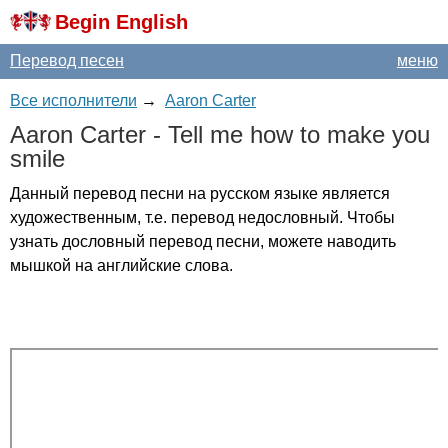
Begin English
Перевод песен
меню
Все исполнители
→
Aaron Carter
Aaron
Carter
-
Tell
me
how
to
make
you
smile
Данный перевод песни на русском языке является
художественным, т.е. перевод недословный. Чтобы
узнать дословный перевод песни, можете наводить
мышкой на английские слова.