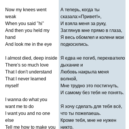
Now
my
knees
went
А теперь, когда ты
weak
сказала:«Привет!»,
When
you
said
"
hi
"
И взяла меня за руку,
And
then
you
held
my
Заглянув мне прямо в глаза,
hand
Я весь обомлел и колени мои
And
look
me
in
the
eye
подкосились.
I
almost
died
,
deep
inside
Я едва не погиб, перехватило
There's
so
much
love
дыхание и
That
I
don't
understand
Любовь накрыла меня
That
I
never
learned
волной,
myself
Мне трудно это постигнуть,
И самому без тебя не понять.
I
wanna
do
what
you
want
me
to
do
Я хочу сделать для тебя всё,
I
want
you
and
no
one
что ты пожелаешь.
else
Кроме тебя, мне не нужен
Tell
me
how
to
make
you
никто.