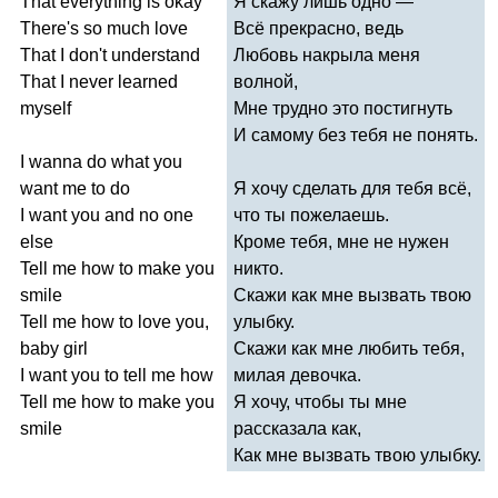
That
everything
is
okay
Я скажу лишь одно —
There's
so
much
love
Всё прекрасно, ведь
That
I
don't
understand
Любовь накрыла меня
That
I
never
learned
волной,
myself
Мне трудно это постигнуть
И самому без тебя не понять.
I
wanna
do
what
you
want
me
to
do
Я хочу сделать для тебя всё,
I
want
you
and
no
one
что ты пожелаешь.
else
Кроме тебя, мне не нужен
Tell
me
how
to
make
you
никто.
smile
Скажи как мне вызвать твою
Tell
me
how
to
love
you
,
улыбку.
baby
girl
Скажи как мне любить тебя,
I
want
you
to
tell
me
how
милая девочка.
Tell
me
how
to
make
you
Я хочу, чтобы ты мне
smile
рассказала как,
Как мне вызвать твою улыбку.