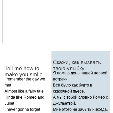
Скажи, как вызвать
Tell
me
how
to
твою улыбку
Я помню день нашей первой
make
you
smile
I
remember
the
day
we
встречи:
met
Всё было как будто в
Almost
like
a
fairy
tale
сказочной пьесе,
Kinda
like
Romeo
and
А мы с тобой словно Ромео с
Juliet
Джульеттой.
I
never
gonna
forget
Мне этого не забыть никогда.