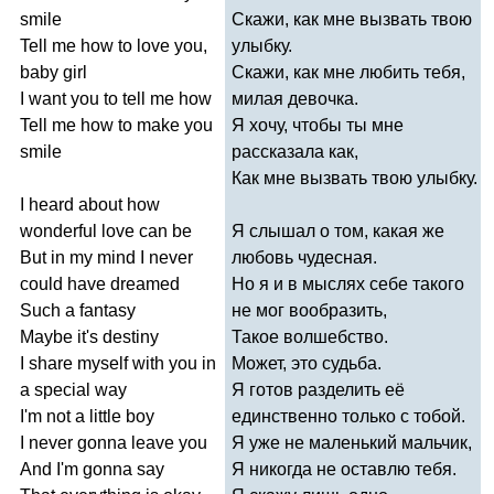
smile
Скажи, как мне вызвать твою
Tell
me
how
to
love
you
,
улыбку.
baby
girl
Скажи, как мне любить тебя,
I
want
you
to
tell
me
how
милая девочка.
Tell
me
how
to
make
you
Я хочу, чтобы ты мне
smile
рассказала как,
Как мне вызвать твою улыбку.
I
heard
about
how
wonderful
love
can
be
Я слышал о том, какая же
But
in
my
mind
I
never
любовь чудесная.
could
have
dreamed
Но я и в мыслях себе такого
Such
a
fantasy
не мог вообразить,
Maybe
it's
destiny
Такое волшебство.
I
share
myself
with
you
in
Может, это судьба.
a
special
way
Я готов разделить её
I'm
not
a
little
boy
единственно только с тобой.
I
never
gonna
leave
you
Я уже не маленький мальчик,
And
I'm
gonna
say
Я никогда не оставлю тебя.