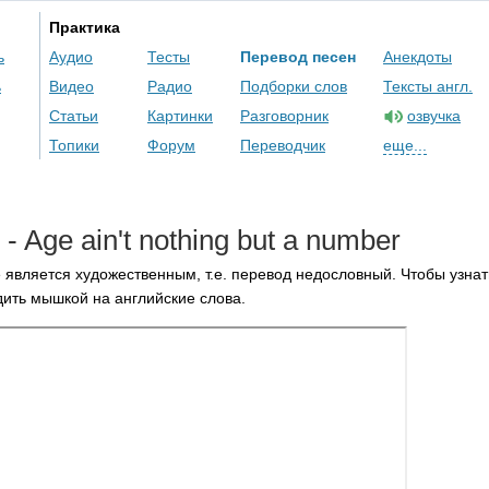
Практика
ь
Аудио
Тесты
Перевод песен
Анекдоты
ь
Видео
Радио
Подборки слов
Тексты англ.
Статьи
Картинки
Разговорник
озвучка
Топики
Форум
Переводчик
еще...
-
Age
ain't
nothing
but
a
number
 является художественным, т.е. перевод недословный. Чтобы узнат
ить мышкой на английские слова.