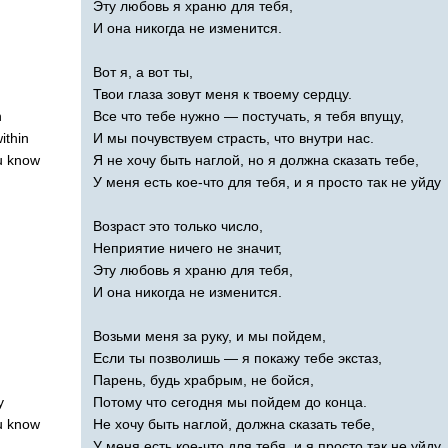
Эту любовь я храню для тебя,
И она никогда не изменится.
Вот я, а вот ты,
Твои глаза зовут меня к твоему сердцу.
n
Все что тебе нужно — постучать, я тебя впущу,
ithin
И мы почувствуем страсть, что внутри нас.
u
know
Я не хочу быть наглой, но я должна сказать тебе,
У меня есть кое-что для тебя, и я просто так не уйду
Возраст это только число,
Неприятие ничего не значит,
Эту любовь я храню для тебя,
И она никогда не изменится.
Возьми меня за руку, и мы пойдем,
Если ты позволишь — я покажу тебе экстаз,
Парень, будь храбрым, не бойся,
y
Потому что сегодня мы пойдем до конца.
u
know
Не хочу быть наглой, должна сказать тебе,
У меня есть кое-что для тебя, и я просто так не уйду