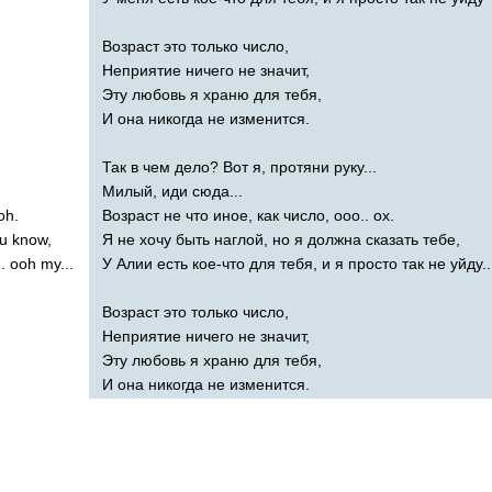
Возраст это только число,
Неприятие ничего не значит,
Эту любовь я храню для тебя,
И она никогда не изменится.
Так в чем дело? Вот я, протяни руку...
Милый, иди сюда...
oh
.
Возраст не что иное, как число, ооо.. ох.
u
know
,
Я не хочу быть наглой, но я должна сказать тебе,
..
ooh
my
...
У Алии есть кое-что для тебя, и я просто так не уйду..
Возраст это только число,
,
Неприятие ничего не значит,
Эту любовь я храню для тебя,
И она никогда не изменится.