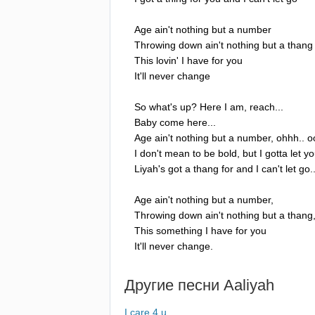
Age
ain't
nothing
but
a
number
Throwing
down
ain't
nothing
but
a
thang
This
lovin'
I
have
for
you
It'll
never
change
So
what's
up
?
Here
I
am
,
reach
...
Baby
come
here
...
Age
ain't
nothing
but
a
number
,
ohhh
..
o
I
don't
mean
to
be
bold
,
but
I
gotta
let
yo
Liyah's
got
a
thang
for
and
I
can't
let
go
.
Age
ain't
nothing
but
a
number
,
Throwing
down
ain't
nothing
but
a
thang
This
something
I
have
for
you
It'll
never
change
.
Другие песни
Aaliyah
I care 4 u