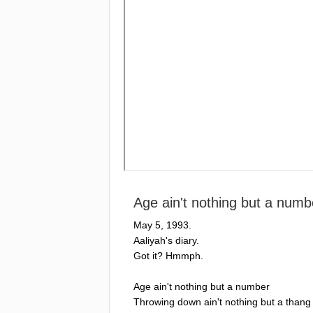
Age
ain't
nothing
but
a
numb
May
5, 1993.
Aaliyah's
diary
.
Got
it
?
Hmmph
.
Age
ain't
nothing
but
a
number
Throwing
down
ain't
nothing
but
a
thang