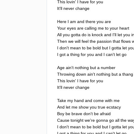
This
lovin'
I
have
for
you
It'll
never
change
Here
I
am
and
there
you
are
Your
eyes
are
calling
me
to
your
heart
All
you
gotta
do
is
knock
and
I'll
let
you
i
Then
we
will
feel
the
passion
that
flows
w
I
don't
mean
to
be
bold
but
I
gotta
let
yo
I
got
a
thing
for
you
and
I
can't
let
go
Age
ain't
nothing
but
a
number
Throwing
down
ain't
nothing
but
a
thang
This
lovin'
I
have
for
you
It'll
never
change
Take
my
hand
and
come
with
me
And
let
me
show
you
true
ecstacy
Boy
be
brave
don't
be
afraid
Cause
tonight
we're
gonna
go
all
the
wa
I
don't
mean
to
be
bold
but
I
gotta
let
yo
I
got
a
thing
for
you
and
I
can't
let
go