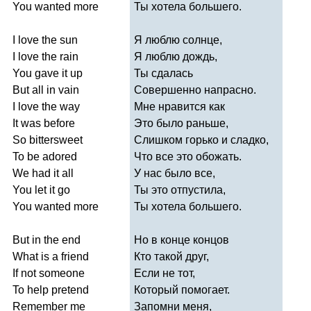
You
wanted
more
Ты хотела большего.
I
love
the
sun
Я люблю солнце,
I
love
the
rain
Я люблю дождь,
You
gave
it
up
Ты сдалась
But
all
in
vain
Совершенно напрасно.
I
love
the
way
Мне нравится как
It
was
before
Это было раньше,
So
bittersweet
Слишком горько и сладко,
To
be
adored
Что все это обожать.
We
had
it
all
У нас было все,
You
let
it
go
Ты это отпустила,
You
wanted
more
Ты хотела большего.
But
in
the
end
Но в конце концов
What
is
a
friend
Кто такой друг,
If
not
someone
Если не тот,
To
help
pretend
Который помогает.
Remember
me
Запомни меня,