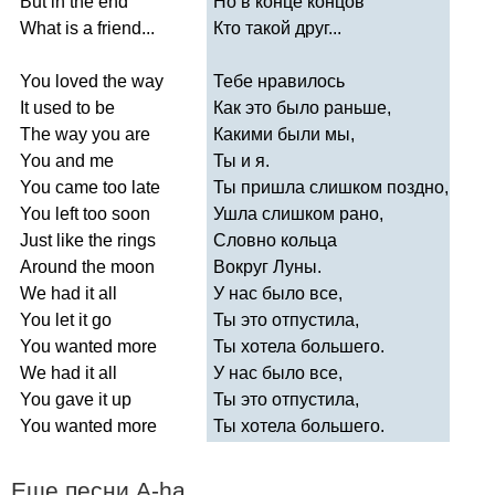
But
in
the
end
Но в конце концов
What
is
a
friend
...
Кто такой друг...
You
loved
the
way
Тебе нравилось
It
used
to
be
Как это было раньше,
The
way
you
are
Какими были мы,
You
and
me
Ты и я.
You
came
too
late
Ты пришла слишком поздно,
You
left
too
soon
Ушла слишком рано,
Just
like
the
rings
Словно кольца
Around
the
moon
Вокруг Луны.
We
had
it
all
У нас было все,
You
let
it
go
Ты это отпустила,
You
wanted
more
Ты хотела большего.
We
had
it
all
У нас было все,
You
gave
it
up
Ты это отпустила,
You
wanted
more
Ты хотела большего.
Еще песни
A-ha