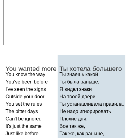
You
wanted
more
Ты хотела большего
You
know
the
way
Ты знаешь какой
You've
been
before
Ты была раньше,
I've
seen
the
signs
Я видел знаки
Outside
your
door
На твоей двери.
You
set
the
rules
Ты устанавливала правила,
The
bitter
days
Не надо игнорировать
Can't
be
ignored
Плохие дни.
It's
just
the
same
Все так же,
Just
like
before
Так же, как раньше,