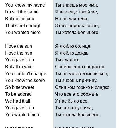
You
know
my
name
Ты знаешь мое имя,
I'm
still
the
same
Я все еще такой же,
But
not
for
you
Но не для тебя,
That's
not
enough
Этого недостаточно,
You
wanted
more
Ты хотела большего.
I
love
the
sun
Я люблю солнце,
I
love
the
rain
Я люблю дождь,
You
gave
it
up
Ты сдалась
But
all
in
vain
Совершенно напрасно.
You
couldn't
change
Ты не могла измениться,
You
know
the
score
Ты знаешь причину.
So
bittersweet
Слишком горько и сладко,
To
be
adored
Что все это обожать.
We
had
it
all
У нас было все,
You
gave
it
up
Ты это отпустила,
You
wanted
more
Ты хотела большего.