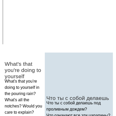
What's
that
you're
doing
to
yourself
What's
that
you're
doing
to
yourself
in
the
pouring
rain
?
Что ты с собой делаешь
What's
all
the
Что ты с собой делаешь под
notches
?
Would
you
проливным дождем?
care
to
explain
?
Что означают все эти царапины?