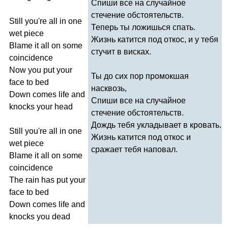
Спиши все на случайное
стечение обстоятельств.
Still
you're
all
in
one
Теперь ты ложишься спать.
wet
piece
Жизнь катится под откос, и у тебя
Blame
it
all
on
some
стучит в висках.
coincidence
Now
you
put
your
Ты до сих пор промокшая
face
to
bed
насквозь,
Down
comes
life
and
Спиши все на случайное
knocks
your
head
стечение обстоятельств.
Дождь тебя укладывает в кровать.
Still
you're
all
in
one
Жизнь катится под откос и
wet
piece
сражает тебя наповал.
Blame
it
all
on
some
coincidence
The
rain
has
put
your
face
to
bed
Down
comes
life
and
knocks
you
dead