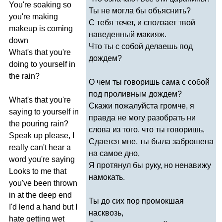
You're
soaking
so
Ты не могла бы объяснить?
you're
making
С тебя течет, и сползает твой
makeup
is
coming
наведенный макияж.
down
Что ты с собой делаешь под
What's
that
you're
дождем?
doing
to
yourself
in
the
rain
?
О чем ты говоришь сама с собой
под проливным дождем?
What's
that
you're
Скажи пожалуйста громче, я
saying
to
yourself
in
правда не могу разобрать ни
the
pouring
rain
?
слова из того, что ты говоришь,
Speak
up
please
,
I
Сдается мне, ты была заброшена
really
can't
hear
a
на самое дно,
word
you're
saying
Я протянул бы руку, но ненавижу
Looks
to
me
that
намокать.
you've
been
thrown
in
at
the
deep
end
Ты до сих пор промокшая
I'd
lend
a
hand
but
I
насквозь,
hate
getting
wet