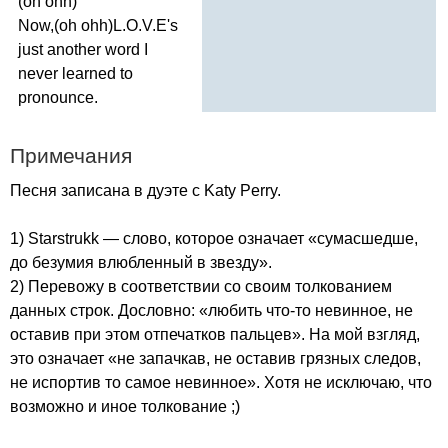
(
oh
ohh
)
Now
,(
oh
ohh
)
L
.
O
.
V
.
E's
just
another
word
I
never
learned
to
pronounce
.
Примечания
Песня записана в дуэте с
Katy
Perry
.
1)
Starstrukk
— слово, которое означает «сумасшедше,
до безумия влюбленный в звезду».
2) Перевожу в соответствии со своим толкованием
данных строк. Дословно: «любить что-то невинное, не
оставив при этом отпечатков пальцев». На мой взгляд,
это означает «не запачкав, не оставив грязных следов,
не испортив то самое невинное». Хотя не исключаю, что
возможно и иное толкование ;)