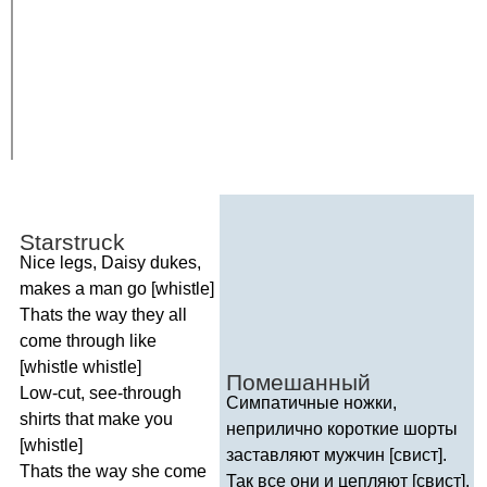
Starstruck
Nice
legs
,
Daisy
dukes
,
makes
a
man
go
[
whistle
]
Thats
the
way
they
all
come
through
like
[
whistle
whistle
]
Помешанный
Low-cut
,
see-through
Симпатичные ножки,
shirts
that
make
you
неприлично короткие шорты
[
whistle
]
заставляют мужчин [свист].
Thats
the
way
she
come
Так все они и цепляют [свист].