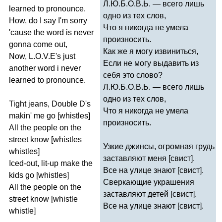
Л.Ю.Б.О.В.Ь. — всего лишь
learned
to
pronounce
.
одно из тех слов,
How
,
do
I
say
I'm
sorry
Что я никогда не умела
'
cause
the
word
is
never
произносить.
gonna
come
out
,
Как же я могу извиниться,
Now
,
L
.
O
.
V
.
E's
just
Если не могу выдавить из
another
word
i
never
себя это слово?
learned
to
pronounce
.
Л.Ю.Б.О.В.Ь. — всего лишь
одно из тех слов,
Tight
jeans
,
Double
D's
Что я никогда не умела
makin'
me
go
[
whistles
]
произносить.
All
the
people
on
the
street
know
[
whistles
Узкие джинсы, огромная грудь
whistles
]
заставляют меня [свист].
Iced-out
,
lit-up
make
the
Все на улице знают [свист].
kids
go
[
whistles
]
Сверкающие украшения
All
the
people
on
the
заставляют детей [свист].
street
know
[
whistle
Все на улице знают [свист].
whistle
]