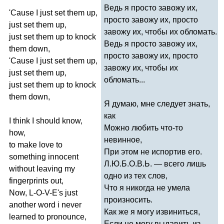
Ведь я просто завожу их,
'
Cause
I
just
set
them
up
,
просто завожу их, просто
just
set
them
up
,
завожу их, чтобы их обломать.
just
set
them
up
to
knock
Ведь я просто завожу их,
them
down
,
просто завожу их, просто
'
Cause
I
just
set
them
up
,
завожу их, чтобы их
just
set
them
up
,
обломать...
just
set
them
up
to
knock
them
down
,
Я думаю, мне следует знать,
как
I
think
I
should
know
,
Можно любить что-то
how
,
невинное,
to
make
love
to
При этом не испортив его.
something
innocent
Л.Ю.Б.О.В.Ь. — всего лишь
without
leaving
my
одно из тех слов,
fingerprints
out
,
Что я никогда не умела
Now
,
L-O-V-E's
just
произносить.
another
word
i
never
Как же я могу извиниться,
learned
to
pronounce
,
Если не могу выдавить из