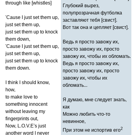
through
like
[
whistles
]
Глубокий вырез,
полупрозрачная футболка
'
Cause
I
just
set
them
up
,
заставляют тебя [свист].
just
set
them
up
,
Вот так она и цепляет [свист].
just
set
them
up
to
knock
them
down
,
Ведь я просто завожу их,
'
Cause
I
just
set
them
up
,
просто завожу их, просто
just
set
them
up
,
завожу их, чтобы их обломать.
just
set
them
up
to
knock
Ведь я просто завожу их,
them
down
.
просто завожу их, просто
завожу их, чтобы их
I
think
I
should
know
,
обломать...
how
,
to
make
love
to
Я думаю, мне следует знать,
something
innocent
как
without
leaving
my
Можно любить что-то
fingerprints
out
,
невинное,
Now
,
L
.
O
.
V
.
E's
just
2
При этом не испортив его
another
word
I
never