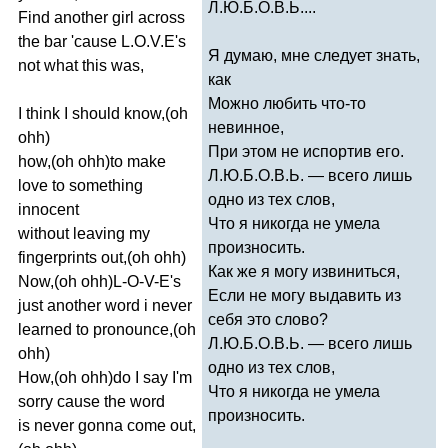
Л.Ю.Б.О.В.Ь....
Find
another
girl
across
the
bar
'
cause
L
.
O
.
V
.
E's
Я думаю, мне следует знать,
not
what
this
was
,
как
Можно любить что-то
I
think
I
should
know
,(
oh
невинное,
ohh
)
При этом не испортив его.
how
,(
oh
ohh
)
to
make
Л.Ю.Б.О.В.Ь. — всего лишь
love
to
something
одно из тех слов,
innocent
Что я никогда не умела
without
leaving
my
произносить.
fingerprints
out
,(
oh
ohh
)
Как же я могу извиниться,
Now
,(
oh
ohh
)
L-O-V-E's
Если не могу выдавить из
just
another
word
i
never
себя это слово?
learned
to
pronounce
,(
oh
Л.Ю.Б.О.В.Ь. — всего лишь
ohh
)
одно из тех слов,
How
,(
oh
ohh
)
do
I
say
I'm
Что я никогда не умела
sorry
cause
the
word
произносить.
is
never
gonna
come
out
,