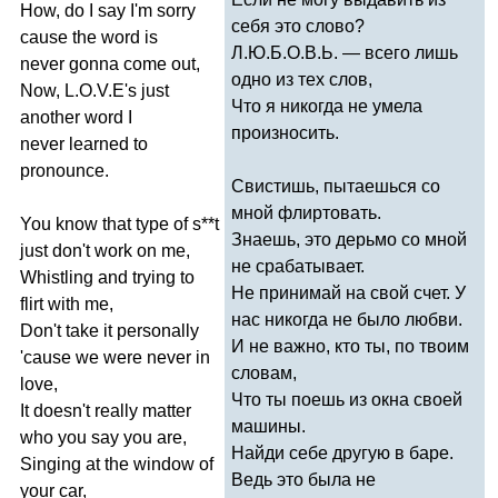
How
,
do
I
say
I'm
sorry
себя это слово?
cause
the
word
is
Л.Ю.Б.О.В.Ь. — всего лишь
never
gonna
come
out
,
одно из тех слов,
Now
,
L
.
O
.
V
.
E's
just
Что я никогда не умела
another
word
I
произносить.
never
learned
to
pronounce
.
Свистишь, пытаешься со
мной флиртовать.
You
know
that
type
of
s
**
t
Знаешь, это дерьмо со мной
just
don't
work
on
me
,
не срабатывает.
Whistling
and
trying
to
Не принимай на свой счет. У
flirt
with
me
,
нас никогда не было любви.
Don't
take
it
personally
И не важно, кто ты, по твоим
'
cause
we
were
never
in
словам,
love
,
Что ты поешь из окна своей
It
doesn't
really
matter
машины.
who
you
say
you
are
,
Найди себе другую в баре.
Singing
at
the
window
of
Ведь это была не
your
car
,