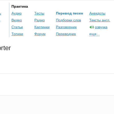
Практика
ь
Аудио
Тесты
Перевод песен
Анекдоты
ь
Видео
Радио
Подборки слов
Тексты англ.
Статьи
Картинки
Разговорник
озвучка
Топики
Форум
Переводчик
еще...
rter