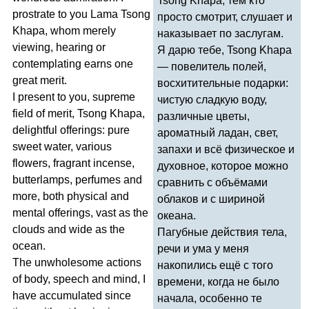
Tsong
Khapa
, тем кто
prostrate
to
you
Lama
Tsong
просто смотрит, слушает и
Khapa
,
whom
merely
наказывает по заслугам.
viewing
,
hearing
or
Я дарю тебе,
Tsong
Khapa
contemplating
earns
one
— повелитель полей,
great
merit
.
восхитительные подарки:
I
present
to
you
,
supreme
чистую сладкую воду,
field
of
merit
,
Tsong
Khapa
,
различные цветы,
delightful
offerings
:
pure
ароматный ладан, свет,
sweet
water
,
various
запахи и всё физическое и
flowers
,
fragrant
incense
,
духовное, которое можно
butterlamps
,
perfumes
and
сравнить с объёмами
more
,
both
physical
and
облаков и с шириной
mental
offerings
,
vast
as
the
океана.
clouds
and
wide
as
the
Пагубные действия тела,
ocean
.
речи и ума у меня
The
unwholesome
actions
накопились ещё с того
of
body
,
speech
and
mind
,
I
времени, когда не было
have
accumulated
since
начала, особенно те