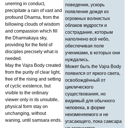
unerring
in
conduct
,
поведении, ускорь
precipitate
a
rain
of
vast
and
появление дождя из
profound
Dharma
,
from
the
огромных волнистых
billowing
clouds
of
wisdom
облаков мудрости и
and
compassion
which
fill
сострадание, которым
the
Dharmakaya
sky
,
наполнено всё небо,
providing
for
the
field
of
обеспечивая поле
disciples
precisely
what
is
учениками, в которых они
needed
.
нуждались.
May
the
Vajra
Body
created
Может быть
the
Vajra
Body
from
the
purity
of
clear
light
,
появился от яркого света,
free
of
the
rising
and
setting
освобождённый от
of
cyclic
existence
,
but
циклического
visible
to
the
ordinary
существования, но
viewer
only
in
its
unsubtle
,
видимый для обычного
physical
form
stay
on
человека, в форме
unchanging
,
without
неизменяемого и не
waning
,
until
samsara
ends
.
угасающего, пока самсара