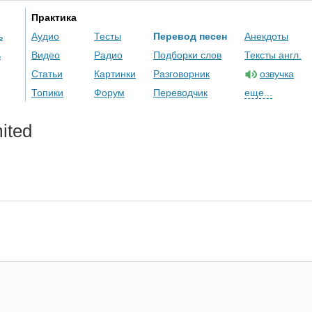
Практика
ь
Аудио
Тесты
Перевод песен
Анекдоты
ь
Видео
Радио
Подборки слов
Тексты англ.
Статьи
Картинки
Разговорник
озвучка
Топики
Форум
Переводчик
еще...
ited